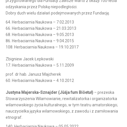
przygotowanego dla Fundacji Zawsze Warto z okazji 100-lecia
odzyskania przez Polskę niepodległości.
Dobry duch wielu działań podejmowanych przez Fundację.
64. Herbaciarnia Naukowa – 7.02.2013
66. Herbaciarnia Naukowa – 21.03.2013
68. Herbaciarnia Naukowa – 9.05.2013
86. Herbaciarnia Naukowa – 9.04.2015
108. Herbaciarnia Naukowa – 19.10.2017
Zbigniew Jacek Łepkowski
17. Herbaciarnia Naukowa – 5.11.2009
prof. dr hab. Janusz Majcherek
60. Herbaciarnia Naukowa – 4.10.2012
Justyna Majerska-Sznajder (Jüśja fum Biöetuł)
– prezeska
Stowarzyszenia Wilamowianie, rewitalizatorka i organizatorka
wilamowskiego życia kulturalnego, w tym teatru amatorskiego;
nauczycielka języka wilamowskiego, z zawodu i z zamiłowania
etnograf.
140. Herbaciarnia Naukowa – 05.05.2022