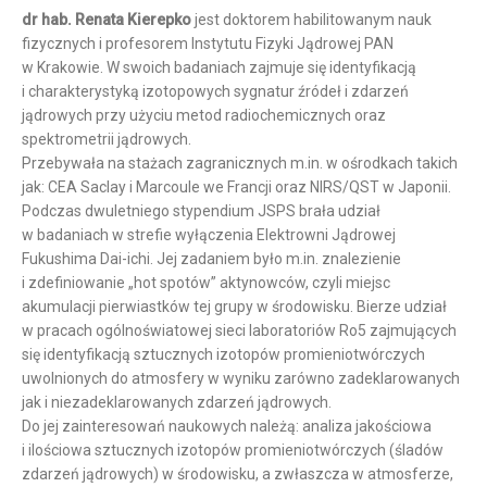
dr hab. Renata Kierepko
jest doktorem habilitowanym nauk
fizycznych i profesorem Instytutu Fizyki Jądrowej PAN
w Krakowie. W swoich badaniach zajmuje się identyfikacją
i charakterystyką izotopowych sygnatur źródeł i zdarzeń
jądrowych przy użyciu metod radiochemicznych oraz
spektrometrii jądrowych.
Przebywała na stażach zagranicznych m.in. w ośrodkach takich
jak: CEA Saclay i Marcoule we Francji oraz NIRS/QST w Japonii.
Podczas dwuletniego stypendium JSPS brała udział
w badaniach w strefie wyłączenia Elektrowni Jądrowej
Fukushima Dai-ichi. Jej zadaniem było m.in. znalezienie
i zdefiniowanie „hot spotów” aktynowców, czyli miejsc
akumulacji pierwiastków tej grupy w środowisku. Bierze udział
w pracach ogólnoświatowej sieci laboratoriów Ro5 zajmujących
się identyfikacją sztucznych izotopów promieniotwórczych
uwolnionych do atmosfery w wyniku zarówno zadeklarowanych
jak i niezadeklarowanych zdarzeń jądrowych.
Do jej zainteresowań naukowych należą: analiza jakościowa
i ilościowa sztucznych izotopów promieniotwórczych (śladów
zdarzeń jądrowych) w środowisku, a zwłaszcza w atmosferze,