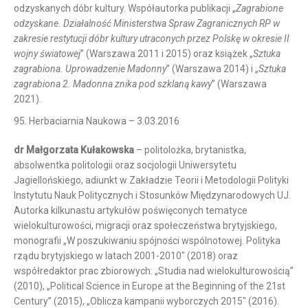
odzyskanych dóbr kultury. Współautorka publikacji „
Zagrabione
odzyskane. Działalność Ministerstwa Spraw Zagranicznych RP w
zakresie restytucji dóbr kultury utraconych przez Polskę w okresie II
wojny światowej
” (Warszawa 2011 i 2015) oraz książek „
Sztuka
zagrabiona. Uprowadzenie Madonny
” (Warszawa 2014) i „
Sztuka
zagrabiona 2. Madonna znika pod szklaną kawy
” (Warszawa
2021).
95. Herbaciarnia Naukowa – 3.03.2016
dr Małgorzata Kułakowska
– politolożka, brytanistka,
absolwentka politologii oraz socjologii Uniwersytetu
Jagiellońskiego, adiunkt w Zakładzie Teorii i Metodologii Polityki
Instytutu Nauk Politycznych i Stosunków Międzynarodowych UJ.
Autorka kilkunastu artykułów poświęconych tematyce
wielokulturowości, migracji oraz społeczeństwa brytyjskiego,
monografii „W poszukiwaniu spójności wspólnotowej. Polityka
rządu brytyjskiego w latach 2001-2010″ (2018) oraz
współredaktor prac zbiorowych: „Studia nad wielokulturowością”
(2010), „Political Science in Europe at the Beginning of the 21st
Century” (2015), „Oblicza kampanii wyborczych 2015″ (2016).