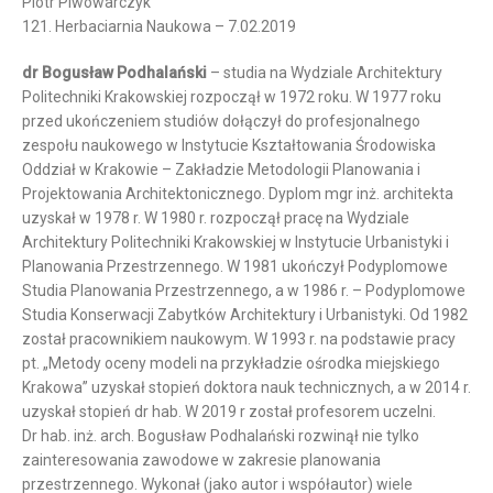
Piotr Piwowarczyk
121. Herbaciarnia Naukowa – 7.02.2019
dr Bogusław Podhalański
– studia na Wydziale Architektury
Politechniki Krakowskiej rozpoczął w 1972 roku. W 1977 roku
przed ukończeniem studiów dołączył do profesjonalnego
zespołu naukowego w Instytucie Kształtowania Środowiska
Oddział w Krakowie – Zakładzie Metodologii Planowania i
Projektowania Architektonicznego. Dyplom mgr inż. architekta
uzyskał w 1978 r. W 1980 r. rozpoczął pracę na Wydziale
Architektury Politechniki Krakowskiej w Instytucie Urbanistyki i
Planowania Przestrzennego. W 1981 ukończył Podyplomowe
Studia Planowania Przestrzennego, a w 1986 r. – Podyplomowe
Studia Konserwacji Zabytków Architektury i Urbanistyki. Od 1982
został pracownikiem naukowym. W 1993 r. na podstawie pracy
pt. „Metody oceny modeli na przykładzie ośrodka miejskiego
Krakowa” uzyskał stopień doktora nauk technicznych, a w 2014 r.
uzyskał stopień dr hab. W 2019 r został profesorem uczelni.
Dr hab. inż. arch. Bogusław Podhalański rozwinął nie tylko
zainteresowania zawodowe w zakresie planowania
przestrzennego. Wykonał (jako autor i współautor) wiele