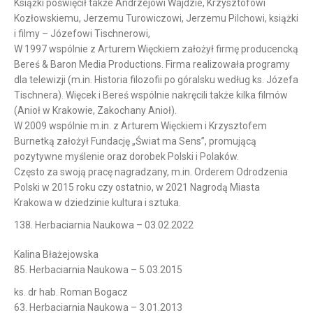
Książki poświęcił także Andrzejowi Wajdzie, Krzysztofowi
Kozłowskiemu, Jerzemu Turowiczowi, Jerzemu Pilchowi, książki
i filmy – Józefowi Tischnerowi,
W 1997 wspólnie z Arturem Więckiem założył firmę producencką
Bereś & Baron Media Productions. Firma realizowała programy
dla telewizji (m.in. Historia filozofii po góralsku według ks. Józefa
Tischnera). Więcek i Bereś wspólnie nakręcili także kilka filmów
(Anioł w Krakowie, Zakochany Anioł).
W 2009 wspólnie m.in. z Arturem Więckiem i Krzysztofem
Burnetką założył Fundację „Świat ma Sens”, promującą
pozytywne myślenie oraz dorobek Polski i Polaków.
Często za swoją pracę nagradzany, m.in. Orderem Odrodzenia
Polski w 2015 roku czy ostatnio, w 2021 Nagrodą Miasta
Krakowa w dziedzinie kultura i sztuka.
138. Herbaciarnia Naukowa – 03.02.2022
Kalina Błażejowska
85. Herbaciarnia Naukowa – 5.03.2015
ks. dr hab. Roman Bogacz
63. Herbaciarnia Naukowa – 3.01.2013