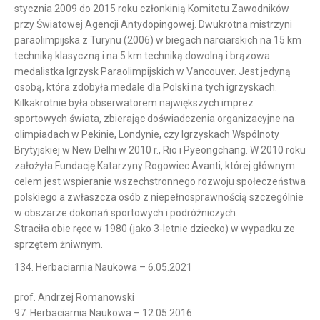
stycznia 2009 do 2015 roku członkinią Komitetu Zawodników
przy Światowej Agencji Antydopingowej. Dwukrotna mistrzyni
paraolimpijska z Turynu (2006) w biegach narciarskich na 15 km
techniką klasyczną i na 5 km techniką dowolną i brązowa
medalistka Igrzysk Paraolimpijskich w Vancouver. Jest jedyną
osobą, która zdobyła medale dla Polski na tych igrzyskach.
Kilkakrotnie była obserwatorem największych imprez
sportowych świata, zbierając doświadczenia organizacyjne na
olimpiadach w Pekinie, Londynie, czy Igrzyskach Wspólnoty
Brytyjskiej w New Delhi w 2010 r., Rio i Pyeongchang. W 2010 roku
założyła Fundację Katarzyny Rogowiec Avanti, której głównym
celem jest wspieranie wszechstronnego rozwoju społeczeństwa
polskiego a zwłaszcza osób z niepełnosprawnością szczególnie
w obszarze dokonań sportowych i podróżniczych.
Straciła obie ręce w 1980 (jako 3-letnie dziecko) w wypadku ze
sprzętem żniwnym.
134. Herbaciarnia Naukowa – 6.05.2021
prof. Andrzej Romanowski
97. Herbaciarnia Naukowa – 12.05.2016