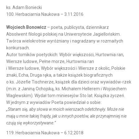
ks. Adam Boniecki
100. Herbaciarnia Naukowa – 3.11.2016
Wojciech Bonowicz
– poeta, publicysta, dziennikarz
Absolwent filologii polskiej na Uniwersytecie Jagiellońskim.
Twórca wielokrotnie wyróżniany i nagradzany w rozmaitych
konkursach.
Autor tomików poetyckich: Wybór większości, Hurtownia ran,
Wiersze ludowe, Pełne morze, Hurtownia ran
i Wiersze ludowe, Wybór większości i Wiersze z okolic, Polskie
znaki, Echa, Druga ręka, a także książek biograficznych
o ks. Józefie Tischnerze, książek dla dzieci oraz wywiadów-rzek
(m.in. z Janiną Ochojską, ks. Michałem Hellerem i Wojciechem
Waglewskim). Wydał tom miniesejów Sto lat. Książka życzeń.
W jednym z wywiadów Poeta powiedział o sobie:
„Staram się, aby słowa w moich wierszach odetchnęły. Może nie
mają u mnie takiej frajdy, jak u innych poetów, ale przynajmniej nie
czują się wykorzystywane.”
119. Herbaciarnia Naukowa – 6.12.2018