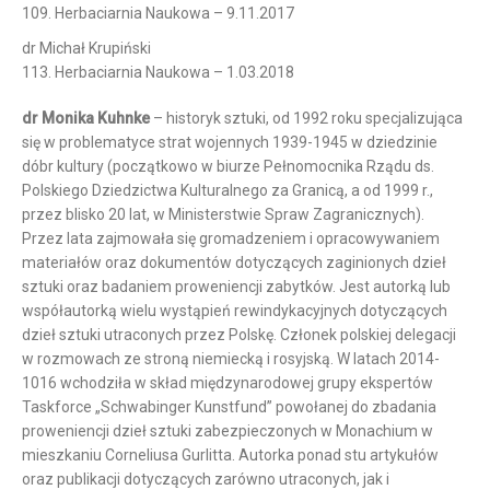
109. Herbaciarnia Naukowa – 9.11.2017
dr Michał Krupiński
113. Herbaciarnia Naukowa – 1.03.2018
dr Monika Kuhnke
– historyk sztuki, od 1992 roku specjalizująca
się w problematyce strat wojennych 1939-1945 w dziedzinie
dóbr kultury (początkowo w biurze Pełnomocnika Rządu ds.
Polskiego Dziedzictwa Kulturalnego za Granicą, a od 1999 r.,
przez blisko 20 lat, w Ministerstwie Spraw Zagranicznych).
Przez lata zajmowała się gromadzeniem i opracowywaniem
materiałów oraz dokumentów dotyczących zaginionych dzieł
sztuki oraz badaniem proweniencji zabytków. Jest autorką lub
współautorką wielu wystąpień rewindykacyjnych dotyczących
dzieł sztuki utraconych przez Polskę. Członek polskiej delegacji
w rozmowach ze stroną niemiecką i rosyjską. W latach 2014-
1016 wchodziła w skład międzynarodowej grupy ekspertów
Taskforce „Schwabinger Kunstfund” powołanej do zbadania
proweniencji dzieł sztuki zabezpieczonych w Monachium w
mieszkaniu Corneliusa Gurlitta. Autorka ponad stu artykułów
oraz publikacji dotyczących zarówno utraconych, jak i