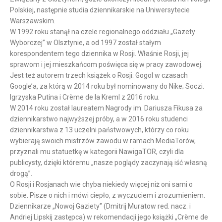
Polskiej, następnie studia dziennikarskie na Uniwersytecie
Warszawskim.
W 1992 roku stanął na czele regionalnego oddziału „Gazety
Wyborczej” w Olsztynie, a od 1997 został stałym
korespondentem tego dziennika w Rosji. Właśnie Rosji, jej
sprawom i jej mieszkańcom poświęca się w pracy zawodowej.
Jest też autorem trzech książek o Rosji: Gogol w czasach
Google’a, za którą w 2014 roku był nominowany do Nike; Soczi.
Igrzyska Putina i Crème de la Kreml z 2016 roku.
W 2014 roku został laureatem Nagrody im. Dariusza Fikusa za
dziennikarstwo najwyższej próby, a w 2016 roku studenci
dziennikarstwa z 13 uczelni państwowych, którzy co roku
wybierają swoich mistrzów zawodu w ramach MediaTorów,
przyznali mu statuetkę w kategorii NawigaTOR, czyli dla
publicysty, dzięki któremu „nasze poglądy zaczynają iść własną
drogą”.
O Rosji i Rosjanach wie chyba niekiedy więcej niż oni sami o
sobie. Pisze o nich i mówi ciepło, z wyczuciem i zrozumieniem.
Dziennikarze „Nowoj Gaziety” (Dmitrij Muratow red. nacz. i
Andriej Lipskij zastępca) w rekomendacji jego książki „Crème de