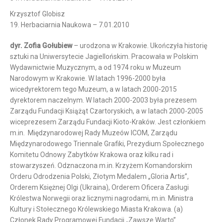
Krzysztof Globisz
19. Herbaciarnia Naukowa – 7.01.2010
dyr. Zofia Gołubiew
– urodzona w Krakowie. Ukończyła historię
sztuki na Uniwersytecie Jagiellońskim. Pracowała w Polskim
Wydawnictwie Muzycznym, a od 1974 roku w Muzeum
Narodowym w Krakowie. W latach 1996-2000 była
wicedyrektorem tego Muzeum, a w latach 2000-2015
dyrektorem naczelnym. W latach 2000-2003 była prezesem
Zarządu Fundacji Książąt Czartoryskich, a w latach 2000-2005
wiceprezesem Zarządu Fundacji Kioto-Kraków. Jest członkiem
m.in. Międzynarodowej Rady Muzeów ICOM, Zarządu
Międzynarodowego Triennale Grafiki, Prezydium Społecznego
Komitetu Odnowy Zabytków Krakowa oraz kilku rad i
stowarzyszeń. Odznaczona m.in. Krzyżem Komandorskim
Orderu Odrodzenia Polski, Złotym Medalem „Gloria Artis”,
Orderem Księżnej Olgi (Ukraina), Orderem Oficera Zasługi
Królestwa Norwegii oraz licznymi nagrodami, m.in. Ministra
Kultury i Stołecznego Królewskiego Miasta Krakowa. (a)
Członek Rady Programowej Fundacji „Zawsze Warto”