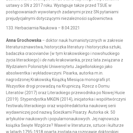
ustawy o SN z 2017 roku. Występuje także przed TSUE w
postępowaniach wywołanych zadanymi przez SN pytaniami
prejudycjalnymi dotyczącymi niezależności sądownictwa.
133. Herbaciarnia Naukowa – 8.04.2021
Anna Grochowska
– doktor nauk humanistycznych w zakresie
literaturoznawstwa, historyczka literatury i historyczka sztuki,
badaczka cracovianów (w tym krakowskiego i nowohuckiego
życia literackiego) i
de natu
krakowianka, przez lata związana z
Wydziałem Polonistyki Uniwersytetu Jagiellońskiego jako
absolwentka i wykładowczyni. Pisarka, autorka m.in.
nagrodzonej Krakowską Książką Miesiąca monografii pt.
Wszystkie drogi prowadzą na Krupniczą. Rzecz o Domu
Literatów (2017) oraz Literackiego przewodnika po Nowej Hucie
(2019). Stypendystka MKiDN (2014), inicjatorka i współtwórczyni
festiwalu literackiego oraz współredaktorka naukowej serii
wydawniczej pod nazwą Ścieżkami Pisarzy. Autorka ok. 50
artykułów naukowych i popularnonaukowych. Jej najnowsza
książka Święte Wzgórze? Wawel w literaturze, sztuce i kulturze
w latach 1795-1918 oparta została na rozprawie doktorskiej