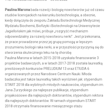
Paulina Marona
bada rozwój i biologię nowotworów już od czasu
studiów licencjackich na kierunku biotechnologia, a obecnie,
kiedy dołączyła do zespołu Zakładu Biotechnologii Medycznej
Wydziału Biochemii, Biofizyki i Biotechnologii na Uniwersytecie
Jagiellońskim jak mówi, próbuje „rozgryźć mechanizm
odpowiedzialny za rozwój nowotworu nerki”. Jest przekonana,
że prace prowadzone przez jej grupę pomogą w lepszym
zrozumieniu biologii raka nerki, a w przyszłości przyczynią się do
stworzenia skutecznego leku na tę chorobę.
Paulina Marona w latach 2015-2018 uzyskała finansowanie 3
projektów badawczych, a w latach 2017-2018 została laureatką
prestiżowych konkursów PRELUDIUM 13 oraz ETIUDA 6
organizowanych przez Narodowe Centrum Nauki. Młoda
badaczka jest także laureatką takich wyróżnień jak: stypendium
START 2018 dla wybitnych młodych naukowców, stypendium im.
Jana Zurzyckiego za najlepsze publikacje, stypendium
projakościowe dla najlepszych doktorantów, stypendium rektora
dla najlepszych doktorantów. W ramach stypendium START
2018 otrzymała finansowanie miesięcznego stażu