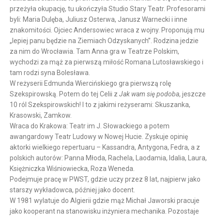
przeżyła okupację, tu ukończyła Studio Stary Teatr. Profesorami
byli: Maria Dulęba, Juliusz Osterwa, Janusz Warnecki i inne
znakomitości. Ojciec Andersowiec wraca z wojny. Proponują mu
„lepiej panu będzie na Ziemiach Odzyskanych”. Rodzina jedzie
za nim do Wrocławia. Tam Anna gra w Teatrze Polskim,
wychodzi za mąż za pierwszą miłość Romana Lutosławskiego i
tam rodzi syna Bolesława.
W reżyserii Edmunda Wiercińskiego gra pierwszą rolę
Szekspirowską. Potem do tej Celii z
Jak wam się podoba
, jeszcze
10 ról Szekspirowskich! I to z jakimi reżyserami: Skuszanka,
Krasowski, Zamkow.
Wraca do Krakowa: Teatr im J. Słowackiego a potem
awangardowy Teatr Ludowy w Nowej Hucie. Zyskuje opinię
aktorki wielkiego repertuaru – Kassandra, Antygona, Fedra, a z
polskich autorów: Panna Młoda, Rachela, Laodamia, Idalia, Laura,
Księżniczka Wiśniowiecka, Roza Weneda.
Podejmuje pracę w PWST, gdzie uczy przez 8 lat, najpierw jako
starszy wykładowca, później jako docent.
W 1981 wylatuje do Algierii gdzie mąż Michał Jaworski pracuje
jako kooperant na stanowisku inżyniera mechanika. Pozostaje