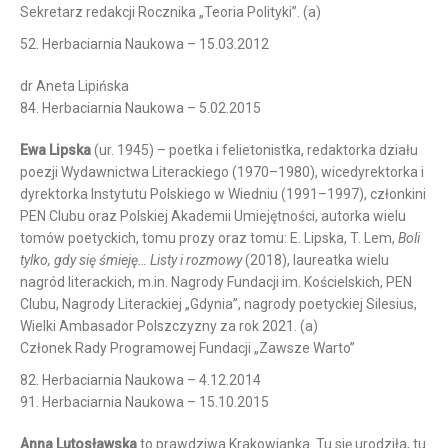
Sekretarz redakcji Rocznika „Teoria Polityki”. (a)
52. Herbaciarnia Naukowa – 15.03.2012
dr Aneta Lipińska
84. Herbaciarnia Naukowa – 5.02.2015
Ewa Lipska
(ur. 1945) – poetka i felietonistka, redaktorka działu
poezji Wydawnictwa Literackiego (1970–1980), wicedyrektorka i
dyrektorka Instytutu Polskiego w Wiedniu (1991–1997), członkini
PEN Clubu oraz Polskiej Akademii Umiejętności, autorka wielu
tomów poetyckich, tomu prozy oraz tomu: E. Lipska, T. Lem,
Boli
tylko, gdy się śmieję… Listy i rozmowy
(2018), laureatka wielu
nagród literackich, m.in. Nagrody Fundacji im. Kościelskich, PEN
Clubu, Nagrody Literackiej „Gdynia”, nagrody poetyckiej Silesius,
Wielki Ambasador Polszczyzny za rok 2021. (a)
Członek Rady Programowej Fundacji „Zawsze Warto”
82. Herbaciarnia Naukowa – 4.12.2014
91. Herbaciarnia Naukowa – 15.10.2015
Anna Lutosławska
to prawdziwa Krakowianka. Tu się urodziła, tu