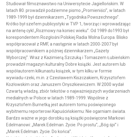
Studiował filmoznawstwo na Uniwersytecie Jagiellońskim. W
latach 80. prowadził podziemne pismo „Promieniści”, w latach
1989-1999 był dziennikarzem „Tygodnika Powszechnego”.
Krótko był szefem publicystyki w TVP 1, tworząc i wprowadzając
na antenę cykl „Rozmowy na koniec wieku”. Od 1989 do1993 był
korespondentem Rozgłośni Polskiej Radia Wolna Europa. Blisko
współpracował z RMF, a następnie w latach 2000-2007 był
współpracownikiem a później dziennikarzem „Gazety
Wyborczej”. Wraz z Kazimierą Szczuką i Tomaszem Łubieńskim
prowadził magazyn kulturalny Dobre książki. Jest autorem lub
współautorem kilkunastu książek, w tym kilku w formie
wywiadu-rzeki, m.in. z Czesławem Kiszczakiem, Krzysztofem
Kozłowskim oraz Januszem Onyszkiewiczem. W 2000 wydał
Czwartą władzę, zbiór tekstów o najważniejszych wydarzeniach
medialnych w Polsce w latach 1989-1999. Wspólnie z
Krzysztofem Burnetką jest autorem tomu poświęconego
wybitnemu reporterowi Kapuścińskiemu: Nie ogarniam świata.
Bardzo ważne w jego dorobku są książki poświęcone Markowi
Edelmanowi: „Marek Edelman. Życie. Po prostu”, „Bóg śpi” i
„Marek Edelman. Życie. Do końca”.