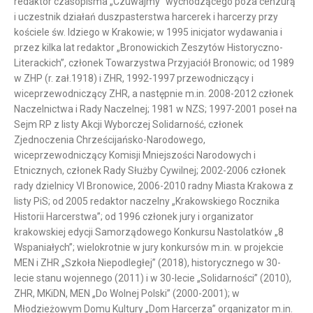
redaktor czasopisma „Czuwajmy” wychodzącego poza cenzurą
i uczestnik działań duszpasterstwa harcerek i harcerzy przy
kościele św. Idziego w Krakowie; w 1995 inicjator wydawania i
przez kilka lat redaktor „Bronowickich Zeszytów Historyczno-
Literackich”, członek Towarzystwa Przyjaciół Bronowic; od 1989
w ZHP (r. zał.1918) i ZHR, 1992-1997 przewodniczący i
wiceprzewodniczący ZHR, a następnie m.in. 2008-2012 członek
Naczelnictwa i Rady Naczelnej; 1981 w NZS; 1997-2001 poseł na
Sejm RP z listy Akcji Wyborczej Solidarność, członek
Zjednoczenia Chrześcijańsko-Narodowego,
wiceprzewodniczący Komisji Mniejszości Narodowych i
Etnicznych, członek Rady Służby Cywilnej; 2002-2006 członek
rady dzielnicy VI Bronowice, 2006-2010 radny Miasta Krakowa z
listy PiS; od 2005 redaktor naczelny „Krakowskiego Rocznika
Historii Harcerstwa”; od 1996 członek jury i organizator
krakowskiej edycji Samorządowego Konkursu Nastolatków „8
Wspaniałych”; wielokrotnie w jury konkursów m.in. w projekcie
MEN i ZHR „Szkoła Niepodległej” (2018), historycznego w 30-
lecie stanu wojennego (2011) i w 30-lecie „Solidarności” (2010),
ZHR, MKiDN, MEN „Do Wolnej Polski” (2000-2001); w
Młodzieżowym Domu Kultury „Dom Harcerza” organizator m.in.