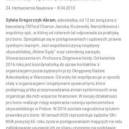
24. Herbaciarnia Naukowa – 8.04.2010
Sylwia Gregorczyk-Abram
, adwokatka, od 12 lat związana z
kancelarią Clifford Chance Janicka, Krużewski, Namiotkiewicz i
wspólnicy spk., w której od czterech lat odpowiada za praktykę
pro bono. Specjalizuje się w postępowaniach i sądowych, prawie
cywilnym i karnym. Jest współtwórczynią inicjatywy
obywatelskiej „Wolne Sądy” oraz członkinią zarządu
Stowarzyszenia im. Profesora Zbigniewa Hołdy. Od kwietnia
2016 roku jest koordynatorką do spraw kontaktów z
organizacjami pozarządowymi przy Okręgowej Radzie
Adwokackiej w Warszawie. Od wielu lat współpracuje w sposób
stały z organizacjami i inicjatywami społecznymi, które
podejmują próby przeprowadzania zmian systemowych oraz
organizuje dla nich wsparcie finansowe. W swojej działalności
pro bono realizuje misję wspierania rozwoju społeczeństwa
obywatelskiego w Polsce. W 2016 została nagrodzona tytułem
prawnika pro bono. W ramach KOS reprezentuje sędziów SN i
NSA powyżej 65. roku życia w postępowaniach mających na celu
zablokowanie usunięcie ich ze stanu czynnego na podstawie