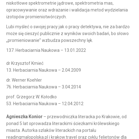
niskotłowe spektrometrie jądrowe, spektrometria mas,
opracowywanie oraz wdrażanie i walidacja metod wydzielania
izotopów promieniotwórczych.
Lubi myśleć o swojej pracy jak o pracy detektywa, nie za bardzo
może się cieszyć publicznie z wyników swoich badań, bo słowo
„promieniowanie” wzbudza powszechny lęk.
137. Herbaciarnia Naukowa – 13.01.2022
dr Krzysztof Kmieć
13. Herbaciarnia Naukowa – 2.04.2009
dr. Werner Koehler
76. Herbaciarnia Naukowa – 3.04.2014
prof. Grzegorz W. Kołodko
53. Herbaciarnia Naukowa – 12.04.2012
Agnieszka Konior
– przewodniczka literacka po Krakowie, od
ponad 5 lat oprowadza literackimi ścieżkami królewskiego
miasta. Autorka szlaków literackich na portalu
readingmalopolska.pl i krakow.travel oraz cyklu felietonów dla