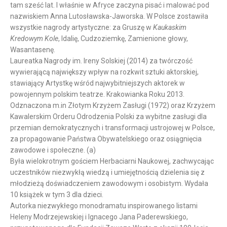
tam sześć lat. I właśnie w Afryce zaczyna pisać i malować pod
nazwiskiem Anna Lutosławska-Jaworska. W Polsce zostawiła
wszystkie nagrody artystyczne: za Gruszę w
Kaukaskim
Kredowym Kole
, Idalię, Cudzoziemkę, Zamienione głowy,
Wasantasenę.
Laureatka Nagrody im. Ireny Solskiej (2014) za twórczość
wywierającą największy wpływ na rozkwit sztuki aktorskiej,
stawiający Artystkę wśród najwybitniejszych aktorek w
powojennym polskim teatrze. Krakowianka Roku 2013.
Odznaczona m.in Złotym Krzyżem Zasługi (1972) oraz Krzyżem
Kawalerskim Orderu Odrodzenia Polski za wybitne zasługi dla
przemian demokratycznych i transformacji ustrojowej w Polsce,
za propagowanie Państwa Obywatelskiego oraz osiągnięcia
zawodowe i społeczne. (a)
Była wielokrotnym gościem Herbaciarni Naukowej, zachwycając
uczestników niezwykłą wiedzą i umiejętnością dzielenia się z
młodzieżą doświadczeniem zawodowym i osobistym. Wydała
10 książek w tym 3 dla dzieci.
Autorka niezwykłego monodramatu inspirowanego listami
Heleny Modrzejewskiej i Ignacego Jana Paderewskiego,