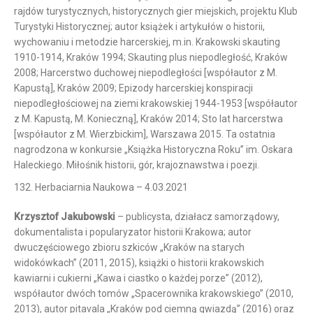
rajdów turystycznych, historycznych gier miejskich, projektu Klub
Turystyki Historycznej; autor książek i artykułów o historii,
wychowaniu i metodzie harcerskiej, m.in. Krakowski skauting
1910-1914, Kraków 1994; Skauting plus niepodległość, Kraków
2008; Harcerstwo duchowej niepodległości [współautor z M.
Kapustą], Kraków 2009; Epizody harcerskiej konspiracji
niepodległościowej na ziemi krakowskiej 1944-1953 [współautor
z M. Kapustą, M. Konieczną], Kraków 2014; Sto lat harcerstwa
[współautor z M. Wierzbickim], Warszawa 2015. Ta ostatnia
nagrodzona w konkursie „Książka Historyczna Roku” im. Oskara
Haleckiego. Miłośnik historii, gór, krajoznawstwa i poezji.
132. Herbaciarnia Naukowa – 4.03.2021
Krzysztof Jakubowski
– publicysta, działacz samorządowy,
dokumentalista i popularyzator historii Krakowa; autor
dwuczęściowego zbioru szkiców „Kraków na starych
widokówkach” (2011, 2015), książki o historii krakowskich
kawiarni i cukierni „Kawa i ciastko o każdej porze” (2012),
współautor dwóch tomów „Spacerownika krakowskiego” (2010,
2013), autor pitavala „Kraków pod ciemną gwiazdą” (2016) oraz