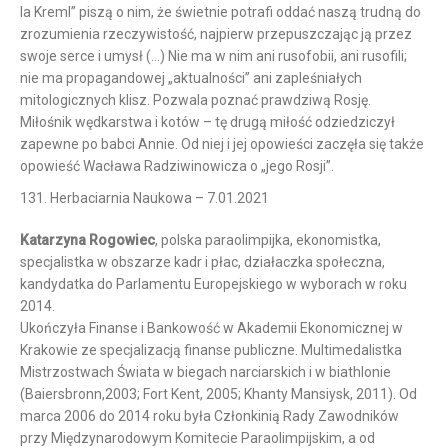
la Kreml” piszą o nim, że świetnie potrafi oddać naszą trudną do
zrozumienia rzeczywistość, najpierw przepuszczając ją przez
swoje serce i umysł (…) Nie ma w nim ani rusofobii, ani rusofili;
nie ma propagandowej „aktualności” ani zapleśniałych
mitologicznych klisz. Pozwala poznać prawdziwą Rosję.
Miłośnik wędkarstwa i kotów – tę drugą miłość odziedziczył
zapewne po babci Annie. Od niej i jej opowieści zaczęła się także
opowieść Wacława Radziwinowicza o „jego Rosji”.
131. Herbaciarnia Naukowa – 7.01.2021
Katarzyna Rogowiec
, polska paraolimpijka, ekonomistka,
specjalistka w obszarze kadr i płac, działaczka społeczna,
kandydatka do Parlamentu Europejskiego w wyborach w roku
2014.
Ukończyła Finanse i Bankowość w Akademii Ekonomicznej w
Krakowie ze specjalizacją finanse publiczne. Multimedalistka
Mistrzostwach Świata w biegach narciarskich i w biathlonie
(Baiersbronn,2003; Fort Kent, 2005; Khanty Mansiysk, 2011). Od
marca 2006 do 2014 roku była Członkinią Rady Zawodników
przy Międzynarodowym Komitecie Paraolimpijskim, a od