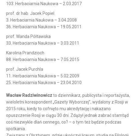
103. Herbaciarnia Naukowa – 2.03.2017
prof. dr hab. Jacek Popiel
3. Herbaciarnia Naukowa – 3.04.2008
36. Herbaciarnia Naukowa – 19.05.2011
prof. Wanda Półtawska
33. Herbaciarnia Naukowa – 3.03.2011
Karolina Prandzioch
88. Herbaciarnia Naukowa – 7.05.2015
prof. Jacek Purchla
11. Herbaciarnia Naukowa – 5.02.2009
25. Herbaciarnia Naukowa – 23.04.2010
Wacław Radziwinowicz
to dziennikarz, publicysta i reportażysta,
wieloletni korespondent „Gazety Wyborczej”, wydalony z Rosji w
2015 roku, kiedy to cofnięto mu akredytację i nakazano
opuszczenie Rosji w ciągu 30 dni. Zdążył jednak zabrać stamtąd
coś niezwykle dlań cennego, co? – o tym też będzie podczas
spotkania.
Związany z Olsztynem, gdzie ukończył liceum, studia na Filologii