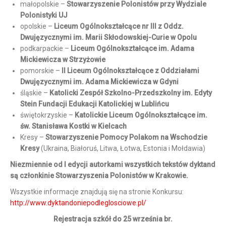
małopolskie –
Stowarzyszenie Polonistów przy Wydziale
Polonistyki UJ
opolskie –
Liceum Ogólnokształcące nr III z Oddz.
Dwujęzycznymi im. Marii Skłodowskiej-Curie w Opolu
podkarpackie –
Liceum Ogólnokształcące im. Adama
Mickiewicza w Strzyżowie
pomorskie –
II Liceum Ogólnokształcące z Oddziałami
Dwujęzycznymi im. Adama Mickiewicza w Gdyni
śląskie –
Katolicki Zespół Szkolno-Przedszkolny im. Edyty
Stein Fundacji Edukacji Katolickiej w Lublińcu
świętokrzyskie –
Katolickie Liceum Ogólnokształcące im.
św. Stanisława Kostki w Kielcach
Kresy –
Stowarzyszenie Pomocy Polakom na Wschodzie
Kresy
(Ukraina, Białoruś, Litwa, Łotwa, Estonia i Mołdawia)
Niezmiennie od I edycji autorkami wszystkich tekstów dyktand
są członkinie Stowarzyszenia Polonistów w Krakowie.
Wszystkie informacje znajdują się na stronie Konkursu:
http://www.dyktandoniepodleglosciowe.pl/
Rejestracja szkół do 25 września br.