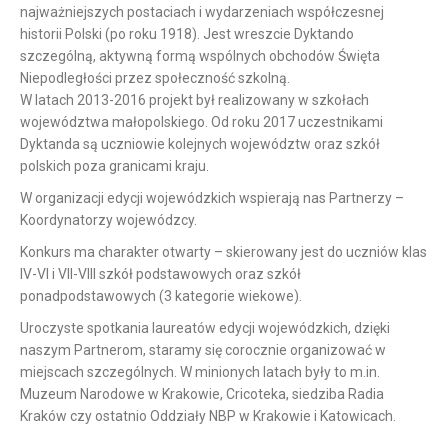
najważniejszych postaciach i wydarzeniach współczesnej
historii Polski (po roku 1918). Jest wreszcie Dyktando
szczególną, aktywną formą wspólnych obchodów Święta
Niepodległości przez społeczność szkolną.
W latach 2013-2016 projekt był realizowany w szkołach
województwa małopolskiego. Od roku 2017 uczestnikami
Dyktanda są uczniowie kolejnych województw oraz szkół
polskich poza granicami kraju.
W organizacji edycji wojewódzkich wspierają nas Partnerzy –
Koordynatorzy wojewódzcy.
Konkurs ma charakter otwarty – skierowany jest do uczniów klas
IV-VI i VII-VIII szkół podstawowych oraz szkół
ponadpodstawowych (3 kategorie wiekowe).
Uroczyste spotkania laureatów edycji wojewódzkich, dzięki
naszym Partnerom, staramy się corocznie organizować w
miejscach szczególnych. W minionych latach były to m.in.
Muzeum Narodowe w Krakowie, Cricoteka, siedziba Radia
Kraków czy ostatnio Oddziały NBP w Krakowie i Katowicach.