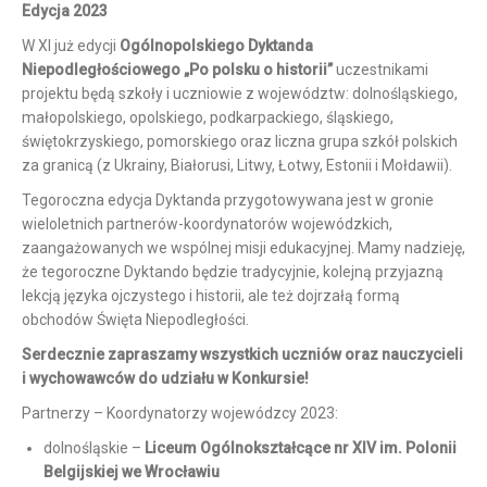
Edycja 2023
W XI już edycji
Ogólnopolskiego Dyktanda
Niepodległościowego „Po polsku o historii”
uczestnikami
projektu będą szkoły i uczniowie z województw: dolnośląskiego,
małopolskiego, opolskiego, podkarpackiego, śląskiego,
świętokrzyskiego, pomorskiego oraz liczna grupa szkół polskich
za granicą (z Ukrainy, Białorusi, Litwy, Łotwy, Estonii i Mołdawii).
Tegoroczna edycja Dyktanda przygotowywana jest w gronie
wieloletnich partnerów-koordynatorów wojewódzkich,
zaangażowanych we wspólnej misji edukacyjnej. Mamy nadzieję,
że tegoroczne Dyktando będzie tradycyjnie, kolejną przyjazną
lekcją języka ojczystego i historii, ale też dojrzałą formą
obchodów Święta Niepodległości.
Serdecznie zapraszamy wszystkich uczniów oraz nauczycieli
i wychowawców do udziału w Konkursie!
Partnerzy – Koordynatorzy wojewódzcy 2023:
dolnośląskie –
Liceum Ogólnokształcące nr XIV im. Polonii
Belgijskiej we Wrocławiu