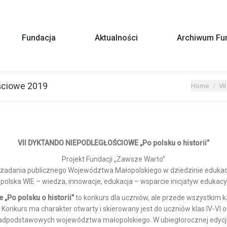
Fundacja
Aktualności
Archiwum Fun
ściowe 2019
You are here:
Home
VI
VII DYKTANDO NIEPODLEGŁOŚCIOWE „Po polsku o historii”
Projekt Fundacji „Zawsze Warto”
zadania publicznego Województwa Małopolskiego w dziedzinie edukacji
polska WIE – wiedza, innowacje, edukacja – wsparcie inicjatyw edukacy
„Po polsku o historii”
to konkurs dla uczniów, ale przede wszystkim
i. Konkurs ma charakter otwarty i skierowany jest do uczniów klas IV-VI 
adpodstawowych województwa małopolskiego. W ubiegłorocznej edycji 