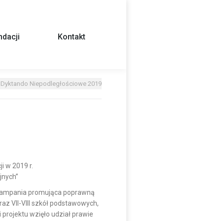
dacji
Kontakt
I Dyktando Niepodległościowe 2019
 w 2019 r.
jnych”
 kampania promująca poprawną
oraz VII-VIII szkół podstawowych,
projektu wzięło udział prawie