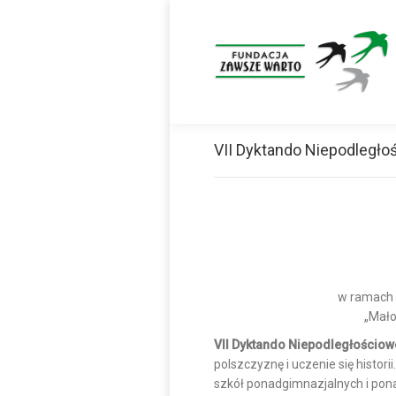
VII Dyktando Niepodległo
w ramach 
„Mało
VII Dyktando Niepodległościowe 
polszczyznę i uczenie się histori
szkół ponadgimnazjalnych i pon