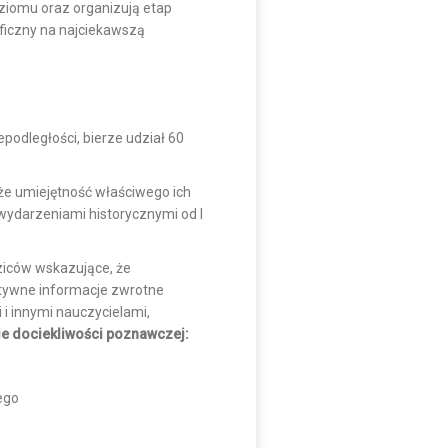
oziomu oraz organizują etap
ficzny na najciekawszą
podległości, bierze udział 60
że umiejętność właściwego ich
ydarzeniami historycznymi od I
ziców wskazujące, że
ytywne informacje zwrotne
 i innymi nauczycielami,
e dociekliwości poznawczej:
ego