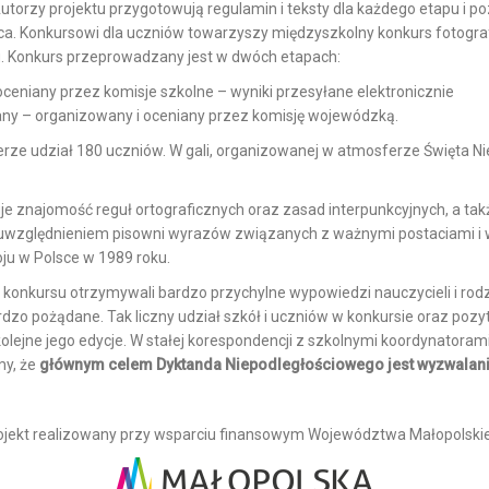
orzy projektu przygotowują regulamin i teksty dla każdego etapu i p
a. Konkursowi dla uczniów towarzyszy międzyszkolny konkurs fotogra
u. Konkurs przeprowadzany jest w dwóch etapach:
oceniany przez komisje szkolne – wyniki przesyłane elektronicznie
ny – organizowany i oceniany przez komisję wojewódzką.
erze udział 180 uczniów. W gali, organizowanej w atmosferze Święta Nie
e znajomość reguł ortograficznych oraz zasad interpunkcyjnych, a tak
względnieniem pisowni wyrazów związanych z ważnymi postaciami i w
ju w Polsce w 1989 roku.
 konkursu otrzymywali bardzo przychylne wypowiedzi nauczycieli i rod
dzo pożądane. Tak liczny udział szkół i uczniów w konkursie oraz poz
lejne jego edycje. W stałej korespondencji z szkolnymi koordynatorami
my, że
głównym celem Dyktanda Niepodległościowego jest wyzwalani
ojekt realizowany przy wsparciu finansowym Województwa Małopolski