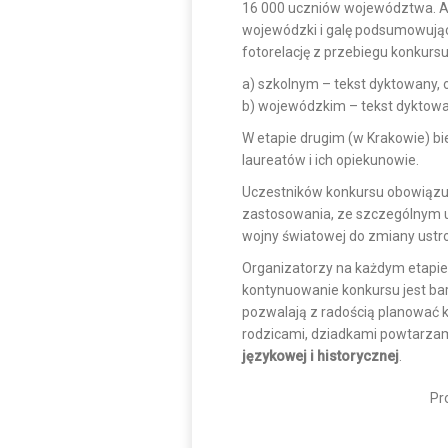
16 000 uczniów województwa. Aut
wojewódzki i galę podsumowując
fotorelację z przebiegu konkurs
a) szkolnym – tekst dyktowany, 
b) wojewódzkim – tekst dyktowa
W etapie drugim (w Krakowie) bi
laureatów i ich opiekunowie.
Uczestników konkursu obowiązuj
zastosowania, ze szczególnym u
wojny światowej do zmiany ustro
Organizatorzy na każdym etapie
kontynuowanie konkursu jest bar
pozwalają z radością planować ko
rodzicami, dziadkami powtarza
językowej i historycznej
.
Pr