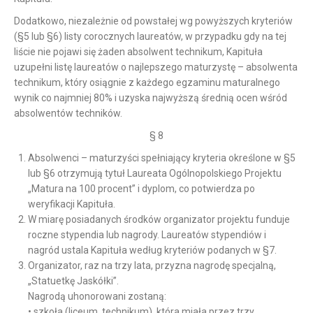
Dodatkowo, niezależnie od powstałej wg powyższych kryteriów
(§5 lub §6) listy corocznych laureatów, w przypadku gdy na tej
liście nie pojawi się żaden absolwent technikum, Kapituła
uzupełni listę laureatów o najlepszego maturzystę – absolwenta
technikum, który osiągnie z każdego egzaminu maturalnego
wynik co najmniej 80% i uzyska najwyższą średnią ocen wśród
absolwentów techników.
§ 8
Absolwenci – maturzyści spełniający kryteria określone w §5
lub §6 otrzymują tytuł Laureata Ogólnopolskiego Projektu
„Matura na 100 procent” i dyplom, co potwierdza po
weryfikacji Kapituła.
W miarę posiadanych środków organizator projektu funduje
roczne stypendia lub nagrody. Laureatów stypendiów i
nagród ustala Kapituła według kryteriów podanych w §7.
Organizator, raz na trzy lata, przyzna nagrodę specjalną,
„Statuetkę Jaskółki”.
Nagrodą uhonorowani zostaną:
• szkoła (liceum, technikum), która miała przez trzy