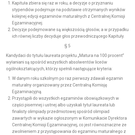
Kapituła zbiera się raz w roku, a decyzje o przyznaniu
stypendiów podejmuje na podstawie otrzymanych wyników
kolejnej edycji egzaminów maturalnych z Centralnej Komisji
Egzaminacyjnej.
Decyzje podejmowane są większością głosów, a w przypadku
ich równej liczby decyduje głos przewodniczącego Kapituły.
§ 5
Kandydaci do tytułu laureata projektu „Matura na 100 procent”
wyłaniani są spośród wszystkich absolwentów liceów
ogólnokształcących, którzy spełnili następujące kryteria:
W danym roku szkolnym po raz pierwszy zdawali egzamin
maturalny organizowany przez Centralną Komisję
Egzaminacyjną.
Przystąpili do wszystkich egzaminów obowiązkowych w
części pisemnej i ustnej albo uzyskali tytuł laureata lub
finalisty olimpiady przedmiotowej spośród olimpiad
zawartych w wykazie ogłoszonym w Komunikacie Dyrektora
Centralnej Komisji Egzaminacyjnej, co jest równoznaczne ze
zwolnieniem z przystępowania do egzaminu maturalnego z