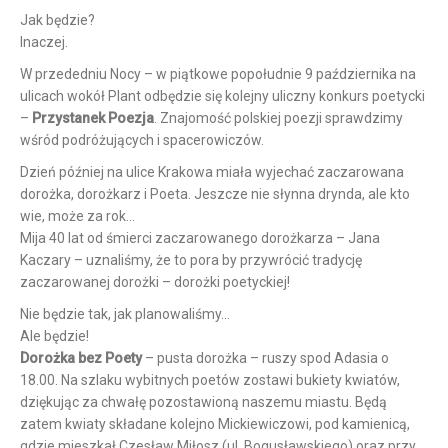
Jak będzie?
Inaczej.
W przededniu Nocy – w piątkowe popołudnie 9 października na
ulicach wokół Plant odbędzie się kolejny uliczny konkurs poetycki
–
Przystanek Poezja
. Znajomość polskiej poezji sprawdzimy
wśród podróżujących i spacerowiczów.
Dzień później na ulice Krakowa miała wyjechać zaczarowana
dorożka, dorożkarz i Poeta. Jeszcze nie słynna drynda, ale kto
wie, może za rok…
Mija 40 lat od śmierci zaczarowanego dorożkarza – Jana
Kaczary – uznaliśmy, że to pora by przywrócić tradycję
zaczarowanej dorożki – dorożki poetyckiej!
Nie będzie tak, jak planowaliśmy…
Ale będzie!
Dorożka bez Poety
– pusta dorożka – ruszy spod Adasia o
18.00. Na szlaku wybitnych poetów zostawi bukiety kwiatów,
dziękując za chwałę pozostawioną naszemu miastu. Będą
zatem kwiaty składane kolejno Mickiewiczowi, pod kamienicą,
gdzie mieszkał Czesław Miłosz (ul. Bogusławskiego) oraz przy