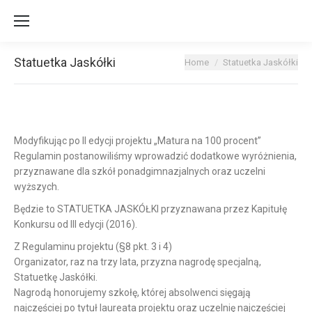
Statuetka Jaskółki
You are here:
Home
Statuetka Jaskółki
Modyfikując po II edycji projektu „Matura na 100 procent”
Regulamin postanowiliśmy wprowadzić dodatkowe wyróżnienia,
przyznawane dla szkół ponadgimnazjalnych oraz uczelni
wyższych.
Będzie to STATUETKA JASKÓŁKI przyznawana przez Kapitułę
Konkursu od III edycji (2016).
Z Regulaminu projektu (§8 pkt. 3 i 4)
Organizator, raz na trzy lata, przyzna nagrodę specjalną,
Statuetkę Jaskółki.
Nagrodą honorujemy szkołę, której absolwenci sięgają
najczęściej po tytuł laureata projektu oraz uczelnię najczęściej