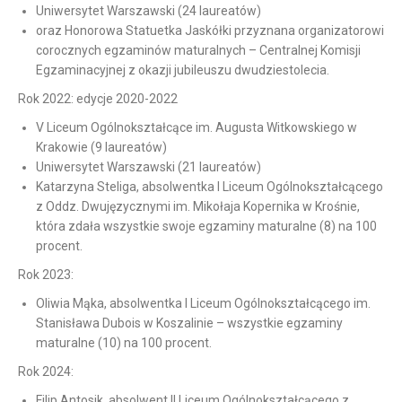
Uniwersytet Warszawski (24 laureatów)
oraz Honorowa Statuetka Jaskółki przyznana organizatorowi
corocznych egzaminów maturalnych – Centralnej Komisji
Egzaminacyjnej z okazji jubileuszu dwudziestolecia.
Rok 2022: edycje 2020-2022
V Liceum Ogólnokształcące im. Augusta Witkowskiego w
Krakowie (9 laureatów)
Uniwersytet Warszawski (21 laureatów)
Katarzyna Steliga, absolwentka I Liceum Ogólnokształcącego
z Oddz. Dwujęzycznymi im. Mikołaja Kopernika w Krośnie,
która zdała wszystkie swoje egzaminy maturalne (8) na 100
procent.
Rok 2023:
Oliwia Mąka, absolwentka I Liceum Ogólnokształcącego im.
Stanisława Dubois w Koszalinie – wszystkie egzaminy
maturalne (10) na 100 procent.
Rok 2024:
Filip Antosik, absolwent II Liceum Ogólnokształcącego z