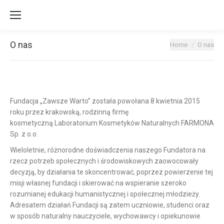
O nas
You are here:
Home
O nas
Fundacja „Zawsze Warto” została powołana 8 kwietnia 2015
roku przez krakowską, rodzinną firmę
kosmetyczną Laboratorium Kosmetyków Naturalnych FARMONA
Sp. z o.o.
Wieloletnie, różnorodne doświadczenia naszego Fundatora na
rzecz potrzeb społecznych i środowiskowych zaowocowały
decyzją, by działania te skoncentrować, poprzez powierzenie tej
misji własnej fundacji i skierować na wspieranie szeroko
rozumianej edukacji humanistycznej i społecznej młodzieży.
Adresatem działań Fundacji są zatem uczniowie, studenci oraz
w sposób naturalny nauczyciele, wychowawcy i opiekunowie