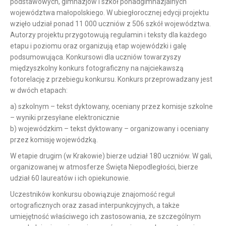
podstawowych, gimnazjów i szkół ponadgimnazjalnych
województwa małopolskiego. W ubiegłorocznej edycji projektu
wzięło udział ponad 11 000 uczniów z 506 szkół województwa.
Autorzy projektu przygotowują regulamin i teksty dla każdego
etapu i poziomu oraz organizują etap wojewódzki i galę
podsumowująca. Konkursowi dla uczniów towarzyszy
międzyszkolny konkurs fotograficzny na najciekawszą
fotorelację z przebiegu konkursu. Konkurs przeprowadzany jest
w dwóch etapach:
a) szkolnym – tekst dyktowany, oceniany przez komisje szkolne
– wyniki przesyłane elektronicznie
b) wojewódzkim – tekst dyktowany – organizowany i oceniany
przez komisję wojewódzką.
W etapie drugim (w Krakowie) bierze udział 180 uczniów. W gali,
organizowanej w atmosferze Święta Niepodległości, bierze
udział 60 laureatów i ich opiekunowie.
Uczestników konkursu obowiązuje znajomość reguł
ortograficznych oraz zasad interpunkcyjnych, a także
umiejętność właściwego ich zastosowania, ze szczególnym