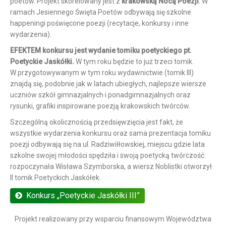
poetów. Projekt skorelowany jest z
krakowską Nocą Poezji
. W
ramach Jesiennego Święta Poetów odbywają się szkolne
happeningi poświęcone poezji (recytacje, konkursy i inne
wydarzenia).
EFEKTEM konkursu jest wydanie tomiku poetyckiego pt.
Poetyckie Jaskółki.
W tym roku będzie to już trzeci tomik.
W przygotowywanym w tym roku wydawnictwie (tomik III)
znajdą się, podobnie jak w latach ubiegłych, najlepsze wiersze
uczniów szkół gimnazjalnych i ponadgimnazjalnych oraz
rysunki, grafiki inspirowane poezją krakowskich twórców.
Szczególną okolicznością przedsięwzięcia jest fakt, że
wszystkie wydarzenia konkursu oraz sama prezentacja tomiku
poezji odbywają się na ul. Radziwiłłowskiej, miejscu gdzie lata
szkolne swojej młodości spędziła i swoją poetycką twórczość
rozpoczynała Wisława Szymborska, a wiersz Noblistki otworzył
II tomik Poetyckich Jaskółek.
Konkurs „Poetyckie Jaskółki III”
Projekt realizowany przy wsparciu finansowym Województwa