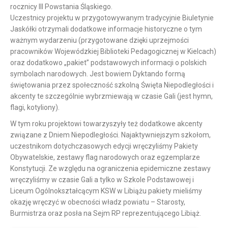
rocznicy III Powstania Śląskiego.
Uczestnicy projektu w przygotowywanym tradycyjnie Biuletynie
Jaskółki otrzymali dodatkowe informacje historyczne o tym
ważnym wydarzeniu (przygotowane dzięki uprzejmości
pracowników Wojewódzkiej Biblioteki Pedagogicznej w Kielcach)
oraz dodatkowo „pakiet” podstawowych informacji o polskich
symbolach narodowych. Jest bowiem Dyktando formą
świętowania przez społeczność szkolną Święta Niepodległości i
akcenty te szczególnie wybrzmiewają w czasie Gali (jest hymn,
flagi, kotyliony).
W tym roku projektowi towarzyszyły też dodatkowe akcenty
związane z Dniem Niepodległości. Najaktywniejszym szkołom,
uczestnikom dotychczasowych edycji wręczyliśmy Pakiety
Obywatelskie, zestawy flag narodowych oraz egzemplarze
Konstytucji. Ze względu na ograniczenia epidemiczne zestawy
wręczyliśmy w czasie Gali a tylko w Szkole Podstawowej i
Liceum Ogólnokształcącym KSW w Libiążu pakiety mieliśmy
okazję wręczyć w obecności władz powiatu – Starosty,
Burmistrza oraz posła na Sejm RP reprezentującego Libiąż.