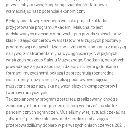
pozwoliłoby rozwinąć odpłatną działalność statutową,
wzmacniając nasz potencjał ekonomiczny
Będący podstawą złożonego wniosku projekt zakładał
przygotowanie programu Akademii Malucha, to jest
dedykowanych dzieciom starszych grup przedszkolnych oraz
klas I-III zajęć: koncertów-warsztatów realizujących podstawę
programową i dających dzieciom szansę na spotkania z muzyką
na żywo, z instrumentami „na wyciągnięcie ręki”, w pięknych
wnętrzach naszego Salonu Muzycznego. Spotkania, na których
prowadzący zajęcia zapoznają dzieci z różnymi gatunkami i
formami muzycznymi, pokażą i zaprezentują różnorodne
instrumenty muzyczne, przybliżą podstawowe pojęcia
muzyczne oraz nazwiska najważniejszych kompozytorów i
twórców muzycznych.
Tak zaplanowany program został też zrealizowany, choć ze
zmienionym harmonogramem i ilością wydarzeń, na skutek
pandemicznych ograniczeń. Musieliśmy w tej sytuacji czekać na
„otwarcie” przedszkoli i powrót dzieci do szkół a zajęcia
przeprowadziliśmy dopiero w pierwszych dniach czerwca 2021.