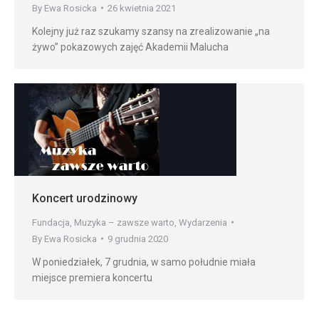
By
Ewa Rosicka
26 kwietnia 2021
Kolejny już raz szukamy szansy na zrealizowanie „na
żywo” pokazowych zajęć Akademii Malucha
Koncert urodzinowy
Fundacja
,
Muzyka – zawsze warto
,
Wydarzenia
By
Ewa Rosicka
9 grudnia 2020
W poniedziałek, 7 grudnia, w samo południe miała
miejsce premiera koncertu