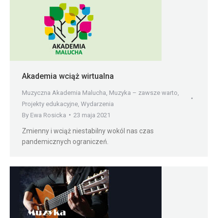
Akademia wciąż wirtualna
Muzyczna Akademia Malucha
,
Muzyka – zawsze warto
,
Projekty edukacyjne
,
Wydarzenia
By
Ewa Rosicka
23 maja 2021
Zmienny i wciąż niestabilny wokól nas czas
pandemicznych ograniczeń.