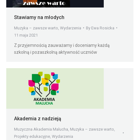
Stawiamy na młodych
Muzyka – zawsze warto
,
Wydarzenia
By
Ewa Rosicka
11 maja 2021
Z przyjemnością zauważamy i doceniamy każdą
szkolną i pozaszkolną aktywność uczniów
Akademia z nadzieją
Muzyczna Akademia Malucha
,
Muzyka – zawsze warto
,
Projekty edukacyjne
,
Wydarzenia