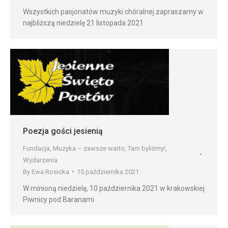
Wszystkich pasjonatów muzyki chóralnej zapraszamy w
najbliższą niedzielę 21 listopada 2021
Poezja gości jesienią
Fundacja
,
Muzyka – zawsze warto
,
Tam byliśmy!
,
Wydarzenia
By
Ewa Rosicka
15 października 2021
W minioną niedzielę, 10 października 2021 w krakowskiej
Piwnicy pod Baranami