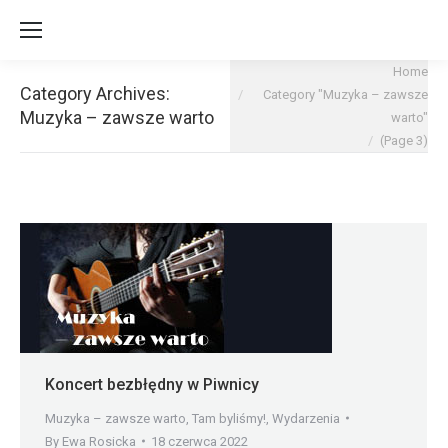
You are here:
Home
Category Archives:
Category "Muzyka – zawsze
Muzyka – zawsze warto
warto"
(Page 3)
Koncert bezbłędny w Piwnicy
Muzyka – zawsze warto
,
Tam byliśmy!
,
Wydarzenia
By
Ewa Rosicka
18 czerwca 2022