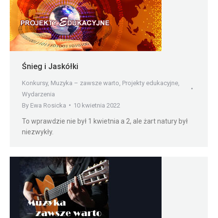
Śnieg i Jaskółki
Konkursy
,
Muzyka – zawsze warto
,
Projekty edukacyjne
,
Wydarzenia
By
Ewa Rosicka
10 kwietnia 2022
To wprawdzie nie był 1 kwietnia a 2, ale żart natury był
niezwykły.