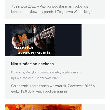
7 czerwca 2022 w Piwnicy pod Baranami odbył się
koncert dedykowany pamięci Zbigniewa Wodeckiego,
Nim słońce po dachach…
Fundacja
,
Muzyka – zawsze warto
,
Wydarzenia
By
Ewa Rosicka
2 czerwca 2022
Serdecznie zapraszamy we wtorek, 7 czerwca 2022 o
godz. 18.0 do Piwnicy pod Baranami