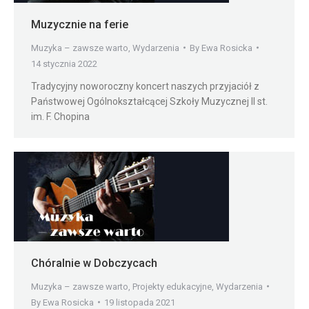
Muzycznie na ferie
Muzyka – zawsze warto
,
Wydarzenia
By
Ewa Rosicka
14 stycznia 2022
Tradycyjny noworoczny koncert naszych przyjaciół z
Państwowej Ogólnokształcącej Szkoły Muzycznej II st.
im. F. Chopina
Chóralnie w Dobczycach
Muzyka – zawsze warto
,
Projekty edukacyjne
,
Wydarzenia
By
Ewa Rosicka
19 listopada 2021