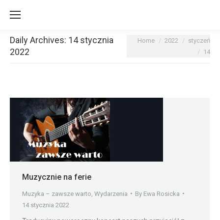
Daily Archives:
14 stycznia
You are here:
Home
2022
styczeń
2022
14
Muzycznie na ferie
Muzyka – zawsze warto
,
Wydarzenia
By
Ewa Rosicka
14 stycznia 2022