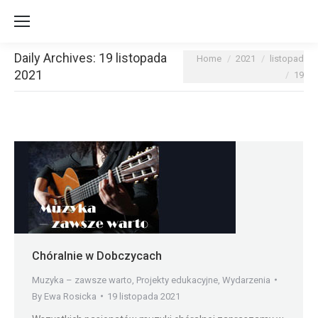
Daily Archives:
19 listopada
You are here:
Home
2021
listopad
2021
19
Chóralnie w Dobczycach
Muzyka – zawsze warto
,
Projekty edukacyjne
,
Wydarzenia
By
Ewa Rosicka
19 listopada 2021