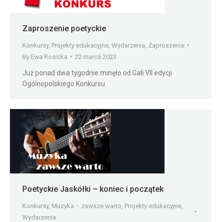
Zaproszenie poetyckie
Konkursy
,
Projekty edukacyjne
,
Wydarzenia
,
Zaproszenie
By
Ewa Rosicka
22 marca 2023
Już ponad dwa tygodnie minęło od Gali VII edycji
Ogólnopolskiego Konkursu
Poetyckie Jaskółki – koniec i początek
Konkursy
,
Muzyka – zawsze warto
,
Projekty edukacyjne
,
Wydarzenia