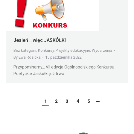
Jesień …więc JASKÓŁKI
Bez kategorii
,
Konkursy
,
Projekty edukacyjne
,
Wydarzenia
By
Ewa Rosicka
15 października 2022
Przypominamy… VII edycja Ogólnopolskiego Konkursu
Poetyckie Jaskółki już trwa.
1
2
3
4
5