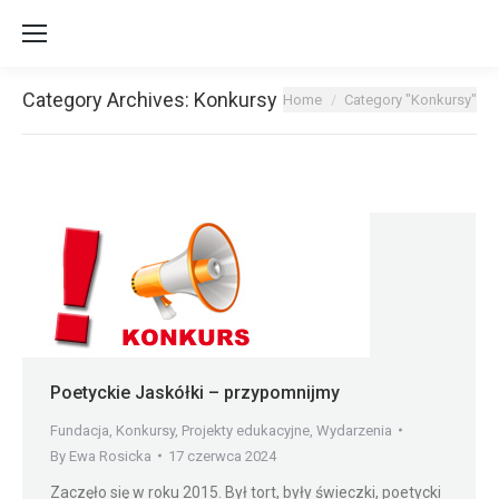
Category Archives:
Konkursy
You are here:
Home
Category "Konkursy"
Poetyckie Jaskółki – przypomnijmy
Fundacja
,
Konkursy
,
Projekty edukacyjne
,
Wydarzenia
By
Ewa Rosicka
17 czerwca 2024
Zaczęło się w roku 2015. Był tort, były świeczki, poetycki