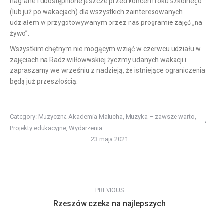
nagrane i udostępnione jeszcze przed końcem roku szkolnego
(lub już po wakacjach) dla wszystkich zainteresowanych
udziałem w przygotowywanym przez nas programie zajęć „na
żywo”.
Wszystkim chętnym nie mogącym wziąć w czerwcu udziału w
zajęciach na Radziwilłowwskiej życzmy udanych wakacji i
zapraszamy we wrześniu z nadzieją, że istniejące ograniczenia
będą już przeszłością.
Category:
Muzyczna Akademia Malucha
,
Muzyka – zawsze warto
,
Projekty edukacyjne
,
Wydarzenia
23 maja 2021
Post
PREVIOUS
navigation
Previous
Rzeszów czeka na najlepszych
post: