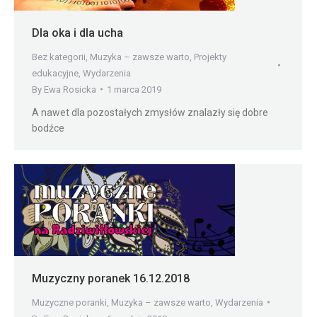
Dla oka i dla ucha
Bez kategorii
,
Muzyka – zawsze warto
,
Projekty
edukacyjne
,
Wydarzenia
By
Ewa Rosicka
1 marca 2019
A nawet dla pozostałych zmysłów znalazły się dobre
bodźce
Muzyczny poranek 16.12.2018
Muzyczne poranki
,
Muzyka – zawsze warto
,
Wydarzenia