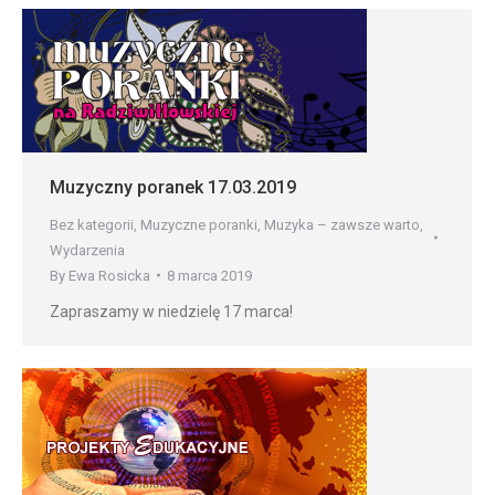
Muzyczny poranek 17.03.2019
Bez kategorii
,
Muzyczne poranki
,
Muzyka – zawsze warto
,
Wydarzenia
By
Ewa Rosicka
8 marca 2019
Zapraszamy w niedzielę 17 marca!