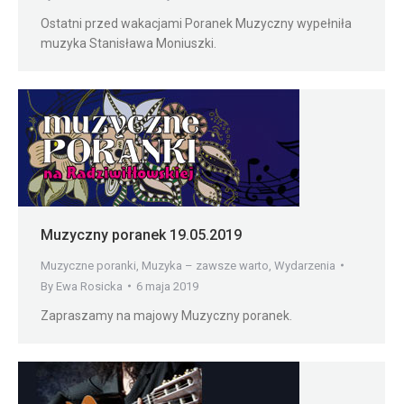
Ostatni przed wakacjami Poranek Muzyczny wypełniła
muzyka Stanisława Moniuszki.
Muzyczny poranek 19.05.2019
Muzyczne poranki
,
Muzyka – zawsze warto
,
Wydarzenia
By
Ewa Rosicka
6 maja 2019
Zapraszamy na majowy Muzyczny poranek.