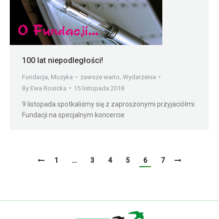
100 lat niepodległości!
Fundacja
,
Muzyka – zawsze warto
,
Wydarzenia
By
Ewa Rosicka
15 listopada 2018
9 listopada spotkaliśmy się z zaproszonymi przyjaciółmi
Fundacji na specjalnym koncercie
1
…
3
4
5
6
7