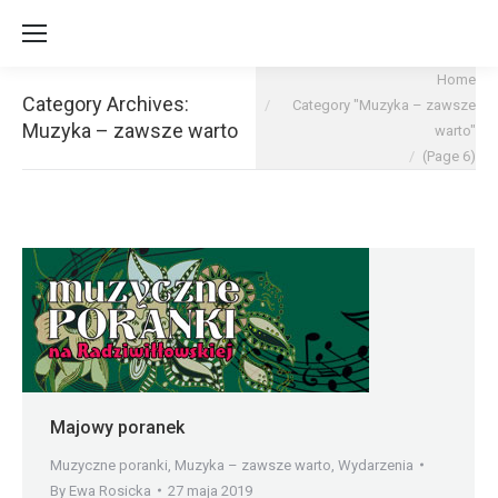
You are here:
Home
Category Archives:
Category "Muzyka – zawsze
Muzyka – zawsze warto
warto"
(Page 6)
Majowy poranek
Muzyczne poranki
,
Muzyka – zawsze warto
,
Wydarzenia
By
Ewa Rosicka
27 maja 2019