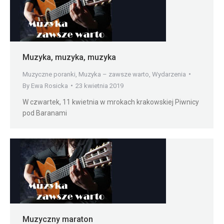
Muzyka, muzyka, muzyka
Muzyczne poranki
,
Muzyka – zawsze warto
,
Wydarzenia
By
Ewa Rosicka
23 kwietnia 2019
W czwartek, 11 kwietnia w mrokach krakowskiej Piwnicy
pod Baranami
Muzyczny maraton