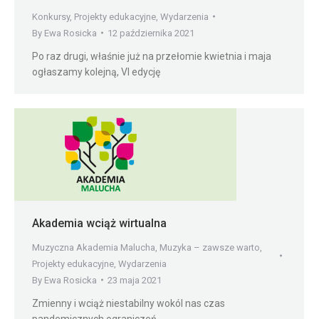
Konkursy
,
Projekty edukacyjne
,
Wydarzenia
By
Ewa Rosicka
12 października 2021
Po raz drugi, właśnie już na przełomie kwietnia i maja
ogłaszamy kolejną, VI edycję
Akademia wciąż wirtualna
Muzyczna Akademia Malucha
,
Muzyka – zawsze warto
,
Projekty edukacyjne
,
Wydarzenia
By
Ewa Rosicka
23 maja 2021
Zmienny i wciąż niestabilny wokól nas czas
pandemicznych ograniczeń.