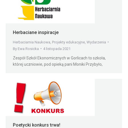
Herbaciane inspiracje
Herbaciarnia Naukowa
,
Projekty edukacyjne
,
Wydarzenia
By
Ewa Rosicka
4 listopada 2021
Zespół Szkół Ekonomicznych w Gorlicach to szkoła,
której uczniowie, pod opieką pani Moniki Przybyło,
Poetycki konkurs trwa!