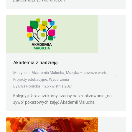
Akademia z nadzieją
Muzyczna Akademia Malucha
,
Muzyka – zawsze warto
,
Projekty edukacyjne
,
Wydarzenia
By
Ewa Rosicka
26 kwietnia 2021
Kolejny już raz szukamy szansy na zrealizowanie „na
żywo” pokazowych zajęć Akademii Malucha