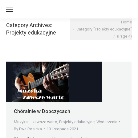
You are here:
Home
Category Archives:
Category "Projekty edukacyjne"
Projekty edukacyjne
(Page 4)
Chóralnie w Dobczycach
Muzyka – zawsze warto
,
Projekty edukacyjne
,
Wydarzenia
By
Ewa Rosicka
19 listopada 2021