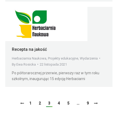
Recepta na jakość
Herbaciarnia Naukowa
,
Projekty edukacyjne
,
Wydarzenia
By
Ewa Rosicka
22 listopada 2021
Po półtorarocznej przerwie, pierwszy raz w tym roku
szkolnym, inaugurując 15 edycję Herbaciarni
1
2
3
4
5
…
9