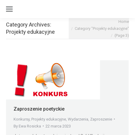
You are here:
Home
Category Archives:
Category "Projekty edukacyjne"
Projekty edukacyjne
(Page 3)
Zaproszenie poetyckie
Konkursy
,
Projekty edukacyjne
,
Wydarzenia
,
Zaproszenie
By
Ewa Rosicka
22 marca 2023