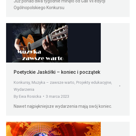
Już ponad dwa tygodnie minęło od Gali VII edycji
Ogólnopolskiego Konkursu
Poetyckie Jaskółki – koniec i początek
Konkursy
,
Muzyka – zawsze warto
,
Projekty edukacyjne
,
Wydarzenia
By
Ewa Rosicka
3 marca 2023
Nawet najpiękniejsze wydarzenia mają swój koniec.