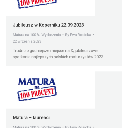
Jubileusz w Koperniku 22.09.2023
Matura na 100 %
,
Wydarzenia
By
Ewa Rosicka
22 września 2023
Trudno o godniejsze miejsce na X, jubileuszowe
spotkanie najlepszych polskich maturzystów 2023
Matura – laureaci
Matura na 100 %
,
Wydarzenia
By
Ewa Rosicka