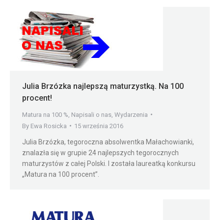
Julia Brzózka najlepszą maturzystką. Na 100
procent!
Matura na 100 %
,
Napisali o nas
,
Wydarzenia
By
Ewa Rosicka
15 września 2016
Julia Brzózka, tegoroczna absolwentka Małachowianki,
znalazła się w grupie 24 najlepszych tegorocznych
maturzystów z całej Polski. I została laureatką konkursu
„Matura na 100 procent”.