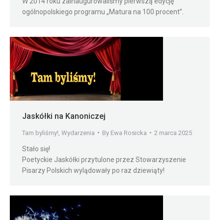
W 2014 roku zainaugurowaliśmy pierwszą edycję
ogólnopolskiego programu „Matura na 100 procent”.
Jaskółki na Kanoniczej
Tam byliśmy!
,
Wydarzenia
By
Ewa Rosicka
2 marca 2025
Stało się!
Poetyckie Jaskółki przytulone przez Stowarzyszenie
Pisarzy Polskich wylądowały po raz dziewiąty!