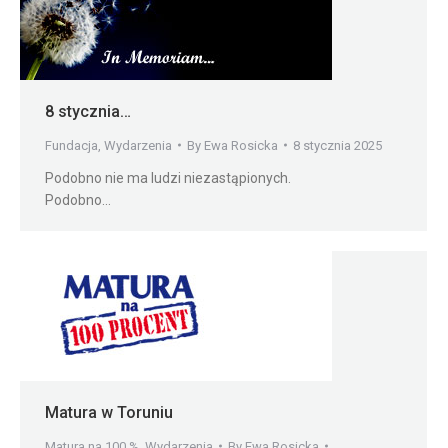
8 stycznia…
Fundacja
,
Wydarzenia
By
Ewa Rosicka
8 stycznia 2025
Podobno nie ma ludzi niezastąpionych.
Podobno…
Matura w Toruniu
Matura na 100 %
,
Wydarzenia
By
Ewa Rosicka