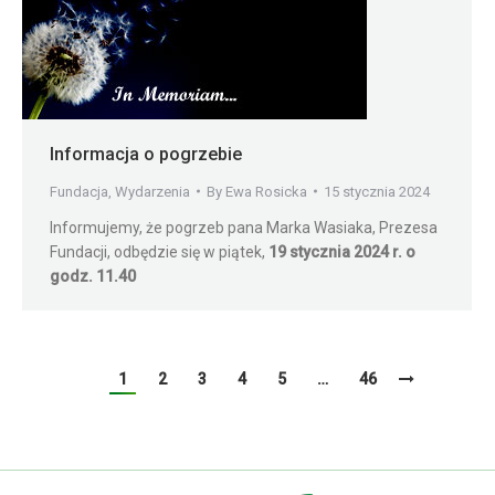
Informacja o pogrzebie
Fundacja
,
Wydarzenia
By
Ewa Rosicka
15 stycznia 2024
Informujemy, że pogrzeb pana Marka Wasiaka, Prezesa
Fundacji, odbędzie się w piątek,
19 stycznia 2024 r. o
godz. 11.40
1
2
3
4
5
…
46