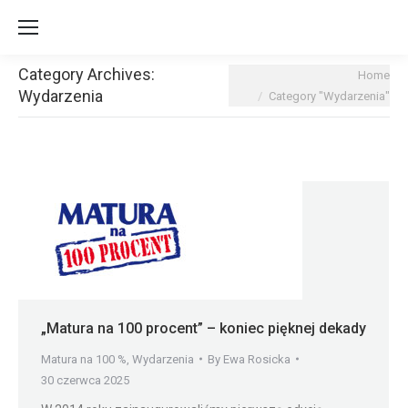
Category Archives:
You are here:
Home
Wydarzenia
Category "Wydarzenia"
„Matura na 100 procent” – koniec pięknej dekady
Matura na 100 %
,
Wydarzenia
By
Ewa Rosicka
30 czerwca 2025