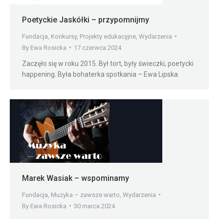
Poetyckie Jaskółki – przypomnijmy
Fundacja
,
Konkursy
,
Projekty edukacyjne
,
Wydarzenia
By
Ewa Rosicka
17 czerwca 2024
Zaczęło się w roku 2015. Był tort, były świeczki, poetycki
happening. Była bohaterka spotkania – Ewa Lipska
Marek Wasiak – wspominamy
Fundacja
,
Muzyka – zawsze warto
,
Wydarzenia
By
Ewa Rosicka
30 marca 2024