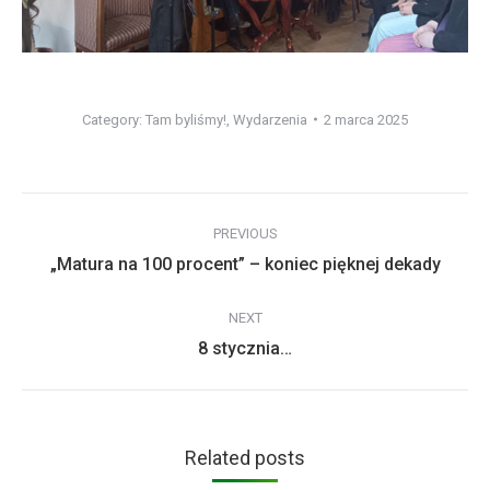
Category:
Tam byliśmy!
,
Wydarzenia
2 marca 2025
Post
PREVIOUS
navigation
Previous
„Matura na 100 procent” – koniec pięknej dekady
post:
NEXT
Next
8 stycznia…
post:
Related posts