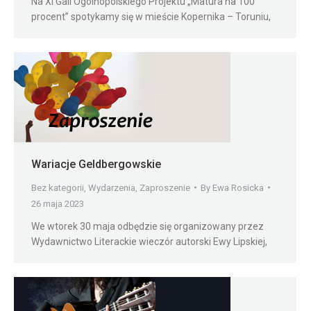
Na XI Gali Ogólnopolskiego Projektu „Matura na 100
procent” spotykamy się w mieście Kopernika – Toruniu,
Wariacje Geldbergowskie
Bez kategorii
,
Wydarzenia
,
Zaproszenie
By
Ewa Rosicka
26 maja 2023
We wtorek 30 maja odbędzie się organizowany przez
Wydawnictwo Literackie wieczór autorski Ewy Lipskiej,