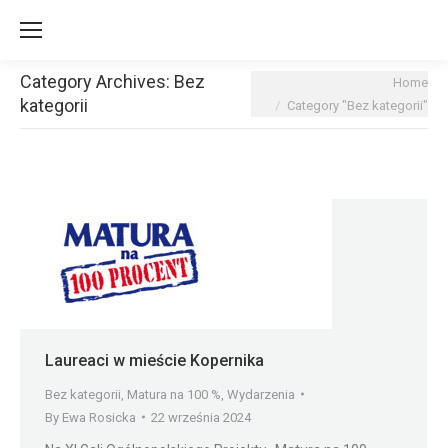
Category Archives:
Bez
You are here:
Home
kategorii
Category "Bez kategorii"
Laureaci w mieście Kopernika
Bez kategorii
,
Matura na 100 %
,
Wydarzenia
By
Ewa Rosicka
22 września 2024