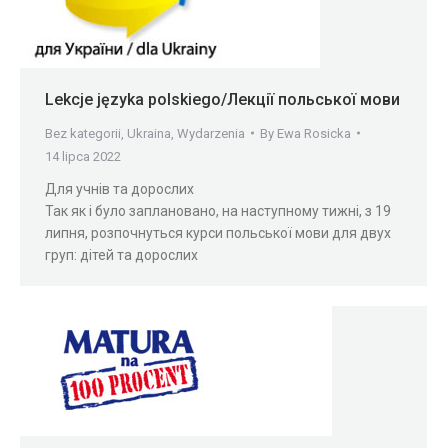
Lekcje języka polskiego/Лекції польської мови
Bez kategorii
,
Ukraina
,
Wydarzenia
By
Ewa Rosicka
14 lipca 2022
Для учнів та дорослих
Так як і було заплановано, на наступному тижні, з 19
липня, розпочнуться курси польської мови для двух
груп: дітей та дорослих