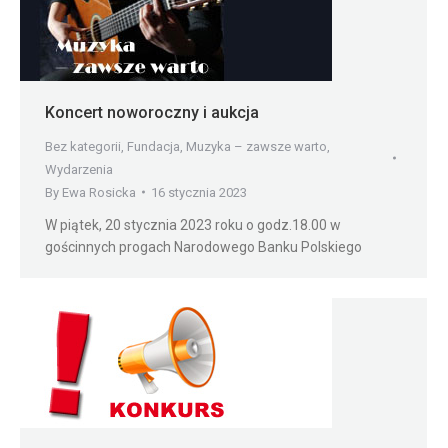
Koncert noworoczny i aukcja
Bez kategorii
,
Fundacja
,
Muzyka – zawsze warto
,
Wydarzenia
By
Ewa Rosicka
16 stycznia 2023
W piątek, 20 stycznia 2023 roku o godz.18.00 w
gościnnych progach Narodowego Banku Polskiego