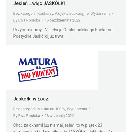
Jesień …więc JASKÓŁKI
Bez kategorii
,
Konkursy
,
Projekty edukacyjne
,
Wydarzenia
By
Ewa Rosicka
15 października 2022
Przypominamy… VII edycja Ogólnopolskiego Konkursu
Poetyckie Jaskółki już trwa.
Jaskółki w Łodzi
Bez kategorii
,
Matura na 100 %
,
Wydarzenia
By
Ewa Rosicka
28 września 2022
Choć za oknami już niemal jesień, to w piątek 23
września do Łodzi nadleciały JASKÓŁKI, dokładnie 27.