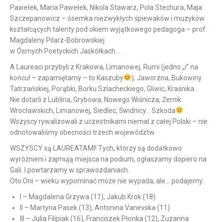
Pawełek, Maria Pawełek, Nikola Stawarz, Pola Stechura, Maja
Szczepanowicz – ósemka niezwykłych śpiewaków i muzyków
kształcących talenty pod okiem wyjątkowego pedagoga – prof.
Magdaleny Pilarz-Bobrowskiej
w Ósmych Poetyckich Jaskółkach…
A Laureaci przybyli z Krakowa, Limanowej, Rumi (jedno „i” na
końcu! – zapamiętamy – to Kaszuby
), Jaworzna, Bukowiny
Tatrzańskiej, Porąbki, Borku Szlacheckiego, Gliwic, Kraśnika…
Nie dotarli z Lublina, Grybowa, Nowego Wiśnicza, Żernik
Wrocławskich, Limanowej, Siedlec, Świdnicy… Szkoda
Wszyscy rywalizowali z uczestnikami niemal z całej Polski – nie
odnotowaliśmy obecności trzech województw.
WSZYSCY są LAUREATAMI! Tych, którzy są dodatkowo
wyróżnieni i zajmują miejsca na podium, ogłaszamy dopiero na
Gali. I powtarzamy w sprawozdaniach.
Oto Oni – wieku wypominać może nie wypada, ale… podajemy:
I – Magdalena Grzywa (11), Jakub Krok (18)
II – Martyna Pasek (13), Antonina Vanevska (11)
III – Julia Filipiak (16), Franciszek Płonka (12), Zuzanna