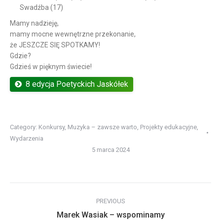
Swadźba (17)
Mamy nadzieję,
mamy mocne wewnętrzne przekonanie,
że JESZCZE SIĘ SPOTKAMY!
Gdzie?
Gdzieś w pięknym świecie!
8 edycja Poetyckich Jaskółek
Category:
Konkursy
,
Muzyka – zawsze warto
,
Projekty edukacyjne
,
Wydarzenia
5 marca 2024
Post
PREVIOUS
navigation
Previous
Marek Wasiak – wspominamy