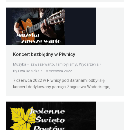
Koncert bezbłędny w Piwnicy
Muzyka – zawsze warto
,
Tam byliśmy!
,
Wydarzenia
By
Ewa Rosicka
18 czerwca 2022
7 czerwca 2022 w Piwnicy pod Baranami odbył się
koncert dedykowany pamięci Zbigniewa Wodeckiego,