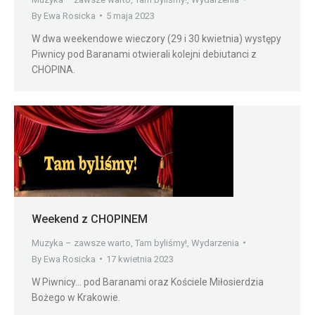
By
Ewa Rosicka
5 maja 2023
W dwa weekendowe wieczory (29 i 30 kwietnia) występy
Piwnicy pod Baranami otwierali kolejni debiutanci z
CHOPINA.
Weekend z CHOPINEM
Muzyka – zawsze warto
,
Tam byliśmy!
,
Wydarzenia
By
Ewa Rosicka
17 kwietnia 2023
W Piwnicy… pod Baranami oraz Kościele Miłosierdzia
Bożego w Krakowie.