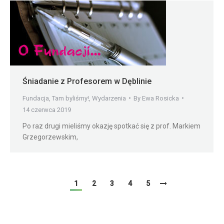
Śniadanie z Profesorem w Dęblinie
Fundacja
,
Tam byliśmy!
,
Wydarzenia
By
Ewa Rosicka
14 czerwca 2019
Po raz drugi mieliśmy okazję spotkać się z prof. Markiem
Grzegorzewskim,
1
2
3
4
5