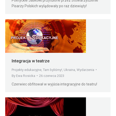
Poetyckie Jaskółki przytulone przez Stowarzyszenie
Pisarzy Polskich wylądowały po raz dziewiąty!
Integracja w teatrze
Projekty edukacyjne
,
Tam byliśmy!
,
Ukraina
,
Wydarzenia
By
Ewa Rosicka
26 czerwca 2023
Czerwiec obfitował w wyjścia integracyjne do teatru!