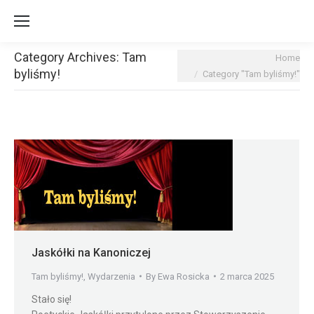
Category Archives:
Tam
You are here:
Home
byliśmy!
Category "Tam byliśmy!"
Jaskółki na Kanoniczej
Tam byliśmy!
,
Wydarzenia
By
Ewa Rosicka
2 marca 2025
Stało się!