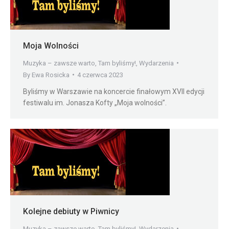
Moja Wolności
Muzyka – zawsze warto
,
Tam byliśmy!
,
Wydarzenia
By
Ewa Rosicka
4 czerwca 2023
Byliśmy w Warszawie na koncercie finałowym XVII edycji
festiwalu im. Jonasza Kofty „Moja wolności”.
Kolejne debiuty w Piwnicy
Muzyka – zawsze warto
,
Tam byliśmy!
,
Wydarzenia