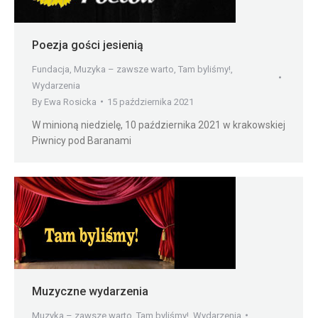
Poezja gości jesienią
Fundacja
,
Muzyka – zawsze warto
,
Tam byliśmy!
,
Wydarzenia
By
Ewa Rosicka
15 października 2021
W minioną niedzielę, 10 października 2021 w krakowskiej
Piwnicy pod Baranami
Muzyczne wydarzenia
Muzyka – zawsze warto
,
Tam byliśmy!
,
Wydarzenia