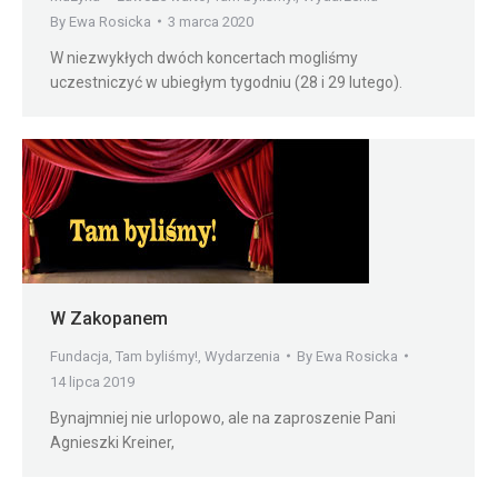
By
Ewa Rosicka
3 marca 2020
W niezwykłych dwóch koncertach mogliśmy
uczestniczyć w ubiegłym tygodniu (28 i 29 lutego).
W Zakopanem
Fundacja
,
Tam byliśmy!
,
Wydarzenia
By
Ewa Rosicka
14 lipca 2019
Bynajmniej nie urlopowo, ale na zaproszenie Pani
Agnieszki Kreiner,