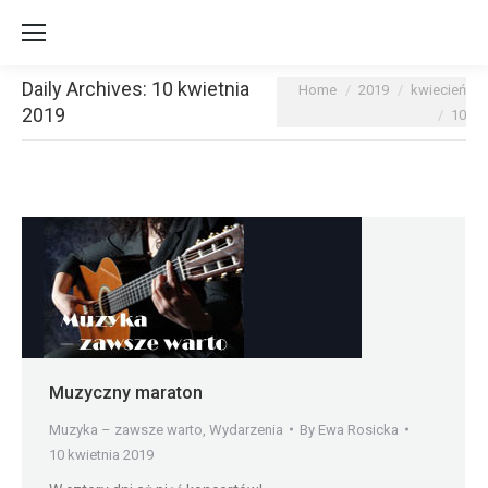
Daily Archives:
10 kwietnia
You are here:
Home
2019
kwiecień
2019
10
Muzyczny maraton
Muzyka – zawsze warto
,
Wydarzenia
By
Ewa Rosicka
10 kwietnia 2019