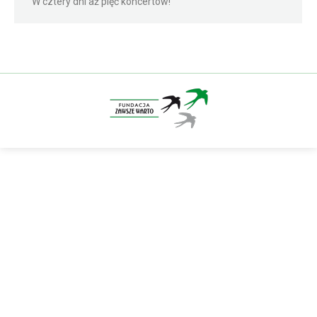
W cztery dni aż pięć koncertów!