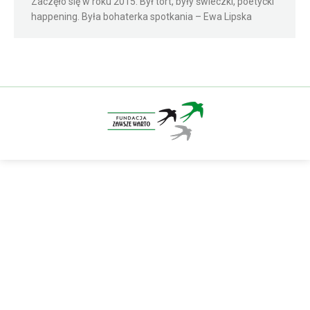
Zaczęło się w roku 2015. Był tort, były świeczki, poetycki
happening. Była bohaterka spotkania – Ewa Lipska