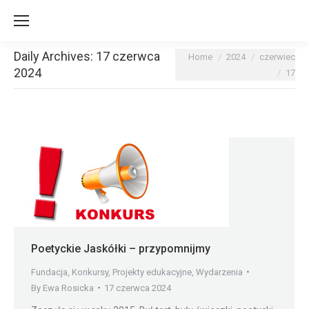
Daily Archives:
17 czerwca
You are here:
Home
2024
czerwiec
2024
17
Poetyckie Jaskółki – przypomnijmy
Fundacja
,
Konkursy
,
Projekty edukacyjne
,
Wydarzenia
By
Ewa Rosicka
17 czerwca 2024