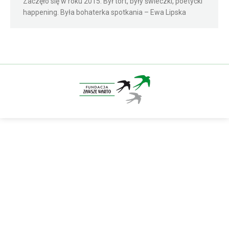
Zaczęło się w roku 2015. Był tort, były świeczki, poetycki
happening. Była bohaterka spotkania – Ewa Lipska