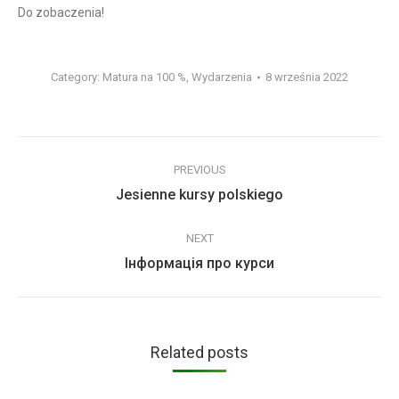
Do zobaczenia!
Category:
Matura na 100 %
,
Wydarzenia
8 września 2022
Post
PREVIOUS
navigation
Previous
Jesienne kursy polskiego
post:
NEXT
Next
Інформація про курси
post:
Related posts