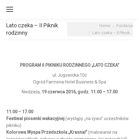
Lato czeka – II Piknik
You are here:
Home
Fundacja
rodzinny
Lato czeka – II Piknik…
PROGRAM II PIKNIKU RODZINNEGO „LATO CZEKA”
ul. Jugowicka 10c
Ogród Farmona Hotel Business & Spa
Niedziela,
19 czerwca 2016, godz. 11.00 – 17.00
11.00 – 17.00
Festiwal piosenki wakacyjnej
(występy „na żywo” uczestników
pikniku)
Kolorowa Wyspa Przedszkola „Krasnal”
(malowanie na