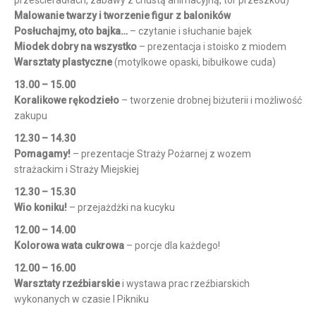
prześcieradłach, zabawy z chustą animacyjną, tor przeszkód)
Malowanie twarzy i tworzenie figur z baloników
Posłuchajmy, oto bajka…
– czytanie i słuchanie bajek
Miodek dobry na wszystko
– prezentacja i stoisko z miodem
Warsztaty plastyczne
(motylkowe opaski, bibułkowe cuda)
13.00 – 15.00
Koralikowe rękodzieło
– tworzenie drobnej biżuterii i możliwość
zakupu
12.30 – 14.30
Pomagamy!
– prezentacje Straży Pożarnej z wozem
strażackim i Straży Miejskiej
12.30 – 15.30
Wio koniku!
– przejażdżki na kucyku
12.00 – 14.00
Kolorowa wata cukrowa
– porcje dla każdego!
12.00 – 16.00
Warsztaty rzeźbiarskie
i wystawa prac rzeźbiarskich
wykonanych w czasie I Pikniku