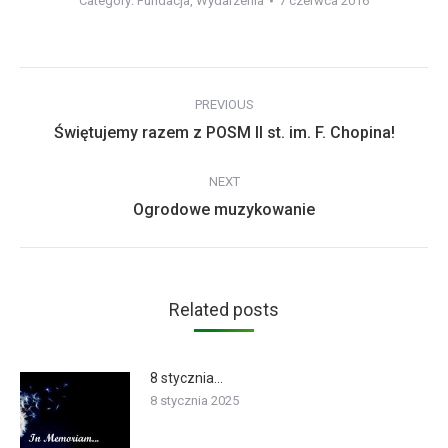
Category:
Fundacja
,
Wydarzenia
7 czerwca 2016
Post
PREVIOUS
navigation
Previous
Świętujemy razem z POSM II st. im. F. Chopina!
post:
NEXT
Next
Ogrodowe muzykowanie
post:
Related posts
8 stycznia…
8 stycznia 2025