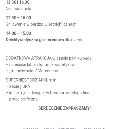
13.30 i 16.30
Niespodzianki…
12.30 – 16.00
Grillowanie w bardzo … „letnich” cenach
14.00 – 15.00
Detektywistyczna gra terenowa
dla dzieci
DODATKOWĄ ATRAKCJĄ w czasie pikniku będą:
– dziecięce laboratorium kosmetyków
– „mobilny salon” Mercedesa
SUPERNIESPODZIANKI, m.in.:
– zabieg SPA
– kolacja „dla dwojga” w Restauracji Magnifica
– praca graficzna
SERDECZNIE ZAPRASZAMY!