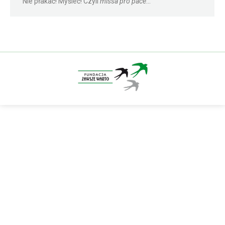
Nie płakać! Myśleć! Czyli
missa pro pace
…