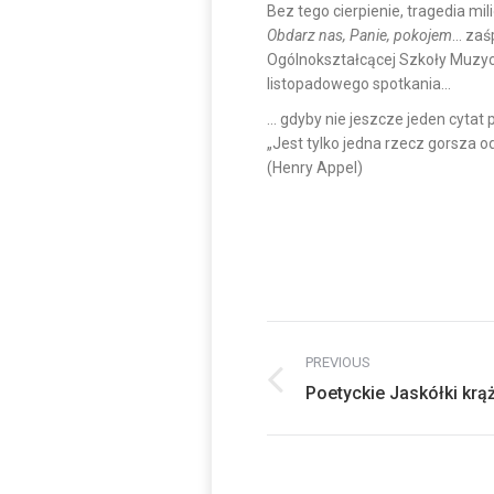
Bez tego cierpienie, tragedia mil
Obdarz nas, Panie, pokojem
… zaś
Ogólnokształcącej Szkoły Muzyczn
listopadowego spotkania…
… gdyby nie jeszcze jeden cytat
„Jest tylko jedna rzecz gorsza o
(Henry Appel)
Post
PREVIOUS
navigation
Previous
Poetyckie Jaskółki krą
post: