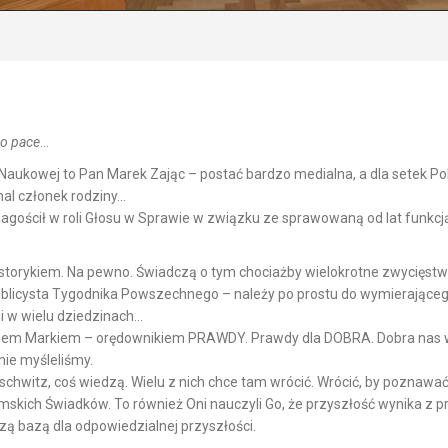
ro pace
…
 Naukowej to Pan Marek Zając – postać bardzo medialna, a dla setek 
al członek rodziny…
zagościł w roli Głosu w Sprawie w związku ze sprawowaną od lat funkc
storykiem. Na pewno. Świadczą o tym chociażby wielokrotne zwycięstwa 
licysta Tygodnika Powszechnego – należy po prostu do wymierającego
i w wielu dziedzinach…
Panem Markiem – orędownikiem PRAWDY. Prawdy dla DOBRA. Dobra nas w
nie myśleliśmy.
schwitz, coś wiedzą. Wielu z nich chce tam wrócić. Wrócić, by poznawa
mskich Świadków. To również Oni nauczyli Go, że przyszłość wynika z p
zą bazą dla odpowiedzialnej przyszłości.