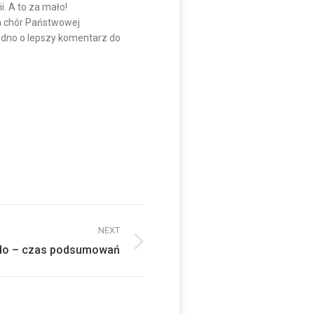
i. A to za mało!
a chór Państwowej
trudno o lepszy komentarz do
NEXT
do – czas podsumowań