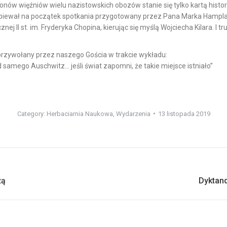
ionów więźniów wielu nazistowskich obozów stanie się tylko kartą histori
piewał na początek spotkania przygotowany przez Pana Marka Hampl
ej II st. im. Fryderyka Chopina, kierując się myślą Wojciecha Kilara. I 
 przywołany przez naszego Gościa w trakcie wykładu:
d samego Auschwitz… jeśli świat zapomni, że takie miejsce istniało”
Category:
Herbaciarnia Naukowa
,
Wydarzenia
13 listopada 2019
Next
żą
Dyktan
post: