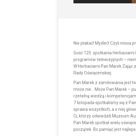
Nie płakać! Myśleć! Czyli
missa p
Gość 125. spotkania Herbaciarni
programów telewizyjnych – niem
W Herbaciarni Pan Marek Zając 
Rady Oświęcimskiej.
Pan Marek z zamiłowania jest hi
może nie… Może Pan Marek – pub
rzetelną wiedzą i kompetencjam
7 listopada spotkaliśmy się z 
sprawa wszystkich, a o niej głów
Ci, którzy odwiedzili Muzeum Au
Pan Marek spotkał wielu oświęci
początek. Bo pamięć jest najleps