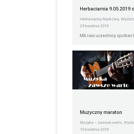
Herbaciarnia 9.05.2019 
Herbaciarnia Naukowa
,
Wydarz
29 kwietnia 2019
Mili nasi uczestnicy spotkań
Muzyczny maraton
Muzyka – zawsze warto
,
Wydar
10 kwietnia 2019