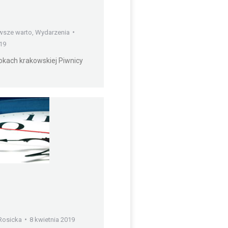
wsze warto
,
Wydarzenia
19
okach krakowskiej Piwnicy
…
Rosicka
8 kwietnia 2019