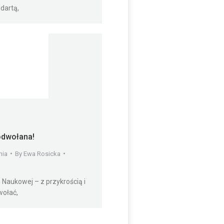
dartą,
odwołana!
nia
By
Ewa Rosicka
 Naukowej – z przykrością i
wołać,