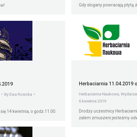
Gdy slogany powracają płytą z
ów!
Herbaciarnia 11.04.2019 
4.2019
Herbaciarnia Naukowa
,
Wydarze
By
Ewa Rosicka
6 kwietnia 2019
Drodzy uczestnicy Herbaciarni
się 14 kwietnia, o godz.11.00.
żalem zmuszeni jesteśmy od