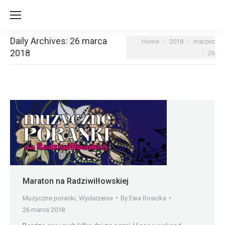
Daily Archives:
26 marca
You are here:
Home
2018
marzec
2018
26
Maraton na Radziwiłłowskiej
Muzyczne poranki
,
Wydarzenia
By
Ewa Rosicka
26 marca 2018