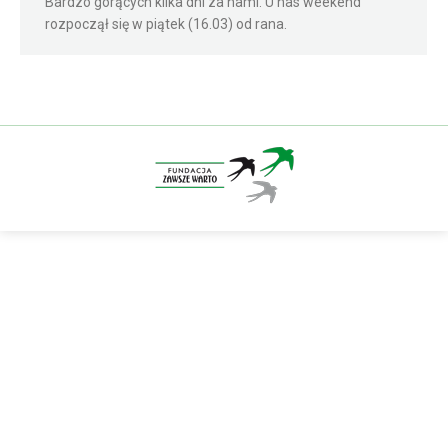
Bardzo gorących kilka dni za nami. U nas weekend
rozpoczął się w piątek (16.03) od rana.