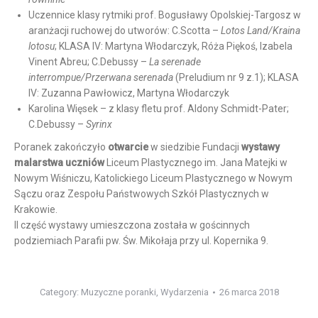
Uczennice klasy rytmiki prof. Bogusławy Opolskiej-Targosz w
aranżacji ruchowej do utworów: C.Scotta –
Lotos Land/Kraina
lotosu
; KLASA IV: Martyna Włodarczyk, Róża Piękoś, Izabela
Vinent Abreu; C.Debussy –
La serenade
interrompue/Przerwana serenada
(Preludium nr 9 z.1); KLASA
IV: Zuzanna Pawłowicz, Martyna Włodarczyk
Karolina Więsek – z klasy fletu prof. Aldony Schmidt-Pater;
C.Debussy –
Syrinx
Poranek zakończyło
otwarcie
w siedzibie Fundacji
wystawy
malarstwa uczniów
Liceum Plastycznego im. Jana Matejki w
Nowym Wiśniczu, Katolickiego Liceum Plastycznego w Nowym
Sączu oraz Zespołu Państwowych Szkół Plastycznych w
Krakowie.
II część wystawy umieszczona została w gościnnych
podziemiach Parafii pw. Św. Mikołaja przy ul. Kopernika 9.
Category:
Muzyczne poranki
,
Wydarzenia
26 marca 2018