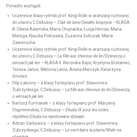
Ponadto wystąpili:
Uczennice klasy rytmiki prof. Kingi Rolki w aranżacji ruchowej
do utworu C.Debussy –
Clair de lune/Światło księżyca
– KLASA
III: Oliwia Adamska, Maria Chojnacka, Łucja Hernas, Maria
Matoga, Klaudia Pokrywka, Zuzanna Sobczak, Maria
Zawierucha
Uczennice klasy rytmiki prof. Kingi Rolki w aranżacji ruchowej
do utworu C.Debussy –
La fille aux cheveux de lin/Dziewczę o
włosach jak len
– KLASA II: Weronika Bajor, Krystyna Brataniec,
Teresa Janus, Wiktoria Latos, Aniela Marczyk, Katarzyna
Smoleń
Filip Łakomy – z klasy fortepianu prof. Sławomira
Zubrzyckiego; C.Debussy –
La fille aux cheveux de lin/Dziewczę
o włosach jak len
Bartosz Furmanek – z klasy fortepianu prof. Marzeny
Stępniewskiej; C.Debussy –
Etiuda IX pour les notes
répétées/Etiuda na repetowane dźwięki
Adrian Sarkowicz – z klasy fortepianu prof. Sławomira
Zubrzyckiego; C.Debussy –
Le vent dans la plaine/Wiatr na
równinie