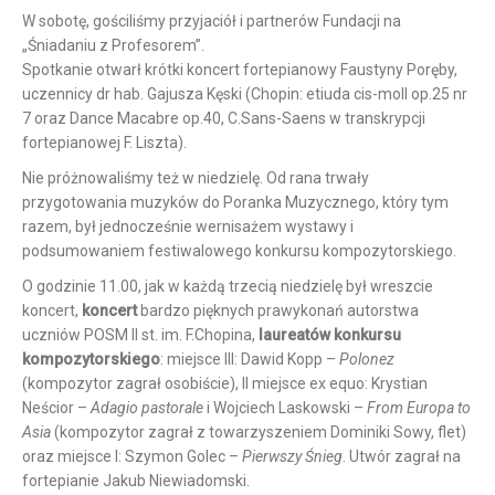
W sobotę, gościliśmy przyjaciół i partnerów Fundacji na
„Śniadaniu z Profesorem”.
Spotkanie otwarł krótki koncert fortepianowy Faustyny Poręby,
uczennicy dr hab. Gajusza Kęski (Chopin: etiuda cis-moll op.25 nr
7 oraz Dance Macabre op.40, C.Sans-Saens w transkrypcji
fortepianowej F. Liszta).
Nie próżnowaliśmy też w niedzielę. Od rana trwały
przygotowania muzyków do Poranka Muzycznego, który tym
razem, był jednocześnie wernisażem wystawy i
podsumowaniem festiwalowego konkursu kompozytorskiego.
O godzinie 11.00, jak w każdą trzecią niedzielę był wreszcie
koncert,
koncert
bardzo pięknych prawykonań autorstwa
uczniów POSM II st. im. F.Chopina,
laureatów konkursu
kompozytorskiego
: miejsce III: Dawid Kopp –
Polonez
(kompozytor zagrał osobiście), II miejsce ex equo: Krystian
Neścior –
Adagio pastorale
i Wojciech Laskowski –
From Europa to
Asia
(kompozytor zagrał z towarzyszeniem Dominiki Sowy, flet)
oraz miejsce I: Szymon Golec –
Pierwszy Śnieg
. Utwór zagrał na
fortepianie Jakub Niewiadomski.