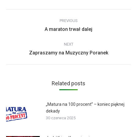
Post
PREVIOUS
navigation
Previous
A maraton trwał dalej
post:
NEXT
Next
Zapraszamy na Muzyczny Poranek
post:
Related posts
„Matura na 100 procent” – koniec pięknej
dekady
30 czerwca 2025