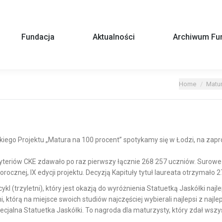
Fundacja
Aktualności
Archiwum Fun
You are here:
Home
Matur
skiego Projektu „Matura na 100 procent” spotykamy się w Łodzi,
na zapr
teriów CKE zdawało po raz pierwszy łącznie 268 257 uczniów. Surowe 
orocznej, IX edycji projektu. Decyzją Kapituły tytuł laureata otrzymało 2
l (trzyletni), który jest okazją do wyróżnienia Statuetką Jaskółki najle
i, którą na miejsce swoich studiów najczęściej wybierali najlepsi z naj
pecjalna Statuetka Jaskółki. To nagroda dla maturzysty, który zdał ws