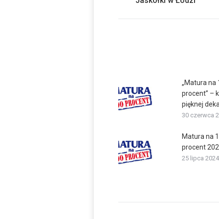
Jaskółki w Łodzi
post:
„Matura na
procent” – 
pięknej dek
30 czerwca 
Matura na 
procent 20
25 lipca 2024