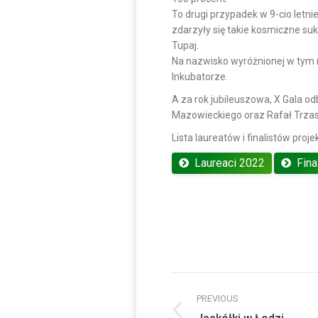
To drugi przypadek w 9-cio letni
zdarzyły się takie kosmiczne su
Tupaj.
Na nazwisko wyróżnionej w tym r
Inkubatorze.
A za rok jubileuszowa, X Gala 
Mazowieckiego oraz Rafał Trzas
Lista laureatów i finalistów proj
Laureaci 2022
Fina
Post
PREVIOUS
navigation
Previous