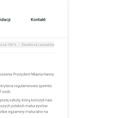
dacji
Kontakt
a na 100 %
Światła na Laureatów
oszenie Prezydent Miasta Hanny
kryteria regulaminowe spełniło
7 osób.
pszej szkoły, którą kończyli nasi
lepszych polskich maturzystów.
zystkie egzaminy maturalne na