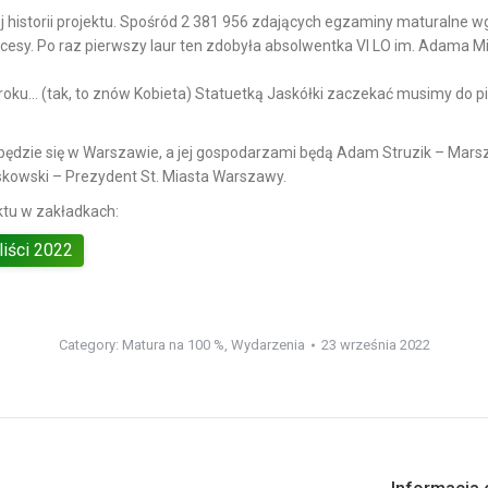
ej historii projektu. Spośród 2 381 956 zdających egzaminy maturalne w
kcesy. Po raz pierwszy laur ten zdobyła absolwentka VI LO im. Adama 
oku… (tak, to znów Kobieta) Statuetką Jaskółki zaczekać musimy do pią
odbędzie się w Warszawie, a jej gospodarzami będą Adam Struzik – Ma
kowski – Prezydent St. Miasta Warszawy.
ektu w zakładkach:
liści 2022
Category:
Matura na 100 %
,
Wydarzenia
23 września 2022
Next