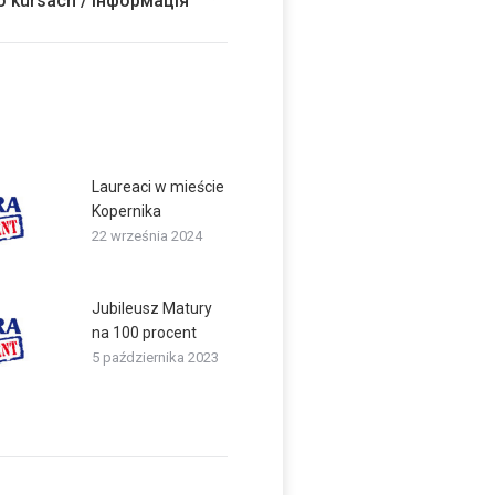
o kursach / Інформація
Laureaci w mieście
Kopernika
22 września 2024
Jubileusz Matury
na 100 procent
5 października 2023