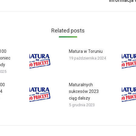
Informacja 
post:
Related posts
 100
Matura w Toruniu
koniec
19 października 2024
ady
2025
100
Maturalnych
24
sukcesów 2023
ciąg dalszy
5 grudnia 2023