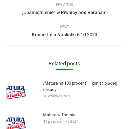
PREVIOUS
navigation
Previous
„Upamiętnienie” w Piwnicy pod Baranami
post:
NEXT
Next
Koncert dla Noblistki 6.10.2023
post:
Related posts
„Matura na 100 procent” – koniec pięknej
dekady
30 czerwca 2025
Matura w Toruniu
19 października 2024