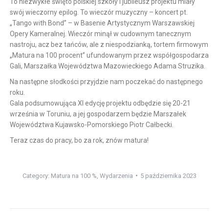
To niezwykłe święto polskiej szkoły i jubileusz projektu miały
swój wieczorny epilog. To wieczór muzyczny – koncert pt.
„Tango with Bond” – w Basenie Artystycznym Warszawskiej
Opery Kameralnej. Wieczór minął w cudownym tanecznym
nastroju, acz bez tańców, ale z niespodzianką, tortem firmowym
„Matura na 100 procent” ufundowanym przez współgospodarza
Gali, Marszałka Województwa Mazowieckiego Adama Struzika.
Na następne słodkości przyjdzie nam poczekać do następnego
roku.
Gala podsumowująca XI edycję projektu odbędzie się 20-21
września w Toruniu, a jej gospodarzem będzie Marszałek
Województwa Kujawsko-Pomorskiego Piotr Całbecki.
Teraz czas do pracy, bo za rok, znów matura!
Category:
Matura na 100 %
,
Wydarzenia
5 października 2023
Post