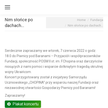
Nim słońce po
You are here:
Home
Fundacja
dachach…
Nim słońce po dachach…
Serdecznie zapraszamy we wtorek, 7 czerwca 2022 o godz.
18.0 do Piwnicy pod Baranami
– Przyjaciół i współpracowników
Fundacji, społeczność POSM II st. im. F.Chopina oraz darczyńców
niosących z nami pomoc i wsparcie dotkniętym tragedią okrutnej
wojny Ukraińcom.
Koncert przygotowany został z inicjatywy Samorządu
Uczniowskiego „CHOPINA” przy wsparciu naszej Fundacji oraz
niezawodnej otwartości Gospodarzy Piwnicy pod Baranami!
Zapraszamy!
Plakat koncertu