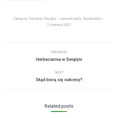
Category:
Fundacja
,
Muzyka – zawsze warto
,
Wydarzenia
2 czerwca 2022
Post
PREVIOUS
navigation
Previous
Herbaciarnia w Świątyni
post:
NEXT
Next
Skąd biorą się sukcesy?
post:
Related posts