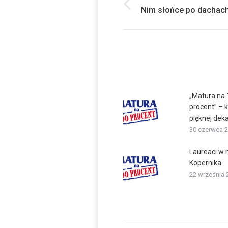
navigation
Previous
Nim słońce po dachac
post:
„Matura na
procent” – 
pięknej dek
30 czerwca 
Laureaci w 
Kopernika
22 września 