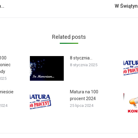
Next
h…
W Świątyni
post:
Related posts
 100
8 stycznia…
koniec
8 stycznia 2025
ady
2025
mieście
Matura na 100
procent 2024
2024
25 lipca 2024