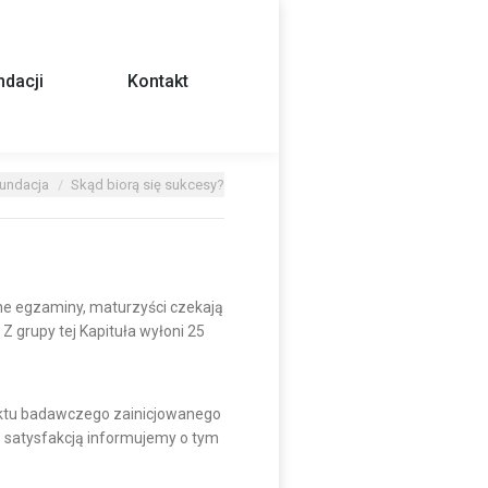
dacji
Kontakt
undacja
Skąd biorą się sukcesy?
ne egzaminy, maturzyści czekają
Z grupy tej Kapituła wyłoni 25
ektu badawczego zainicjowanego
Z satysfakcją informujemy o tym