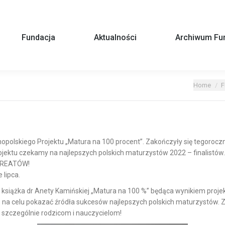
Fundacja
Aktualności
Archiwum Fun
You are here:
Home
F
lnopolskiego Projektu „Matura na 100 procent”.
Zakończyły się tegorocz
ojektu czekamy na najlepszych polskich maturzystów 2022 – finalistów. 
AUREATÓW!
lipca.
książka dr Anety Kamińskiej „Matura na 100 %” będąca wynikiem proj
 na celu pokazać źródła sukcesów najlepszych polskich maturzystów. 
 szczególnie rodzicom i nauczycielom!