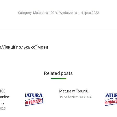
Category:
Matura na 100 %
,
Wydarzenia
4 lipca 2022
Next
go/Лекції польської мови
post:
Related posts
 100
Matura w Toruniu
koniec
19 października 2024
ady
2025