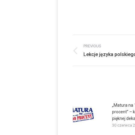
Post
PREVIOUS
navigation
Previous
Lekcje języka polskie
post:
„Matura na
procent” – 
pięknej dek
30 czerwca 