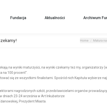
Fundacja
Aktualności
Archiwum Fun
 czekamy!
You are here:
Home
Matura na
zekają na wyniki maturzyści, na wyniki czekamy też my,
organizatorzy (w
a na 100 procent”.
tować się ze wszystkimi finalistami. Spośród nich Kapituła wybierze na
yrektorami nagrodzonych szkół, przedstawicielami organów prowadzą
w dniach 23-24 września w Art Inkubatorze
Zdanowskiej, Prezydent Miasta.