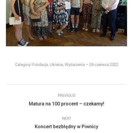
Category:
Fundacja
,
Ukraina
,
Wydarzenia
29 czerwca 2022
Post
PREVIOUS
navigation
Previous
Matura na 100 procent – czekamy!
post:
NEXT
Next
Koncert bezbłędny w Piwnicy
post: