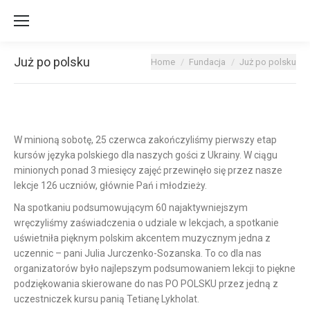
Już po polsku
You are here:
Home
Fundacja
Już po polsku
W minioną sobotę, 25 czerwca zakończyliśmy pierwszy etap
kursów języka polskiego
dla naszych gości z Ukrainy. W ciągu
minionych ponad 3 miesięcy zajęć przewinęło się przez nasze
lekcje 126 uczniów, głównie Pań i młodzieży.
Na spotkaniu podsumowującym 60 najaktywniejszym
wręczyliśmy zaświadczenia o udziale w lekcjach, a spotkanie
uświetniła pięknym polskim akcentem muzycznym jedna z
uczennic – pani Julia Jurczenko-Sozanska. To co dla nas
organizatorów było najlepszym podsumowaniem lekcji to piękne
podziękowania skierowane do nas PO POLSKU przez jedną z
uczestniczek kursu panią Tetianę Lykholat.