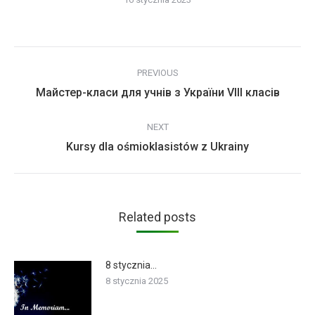
Post
PREVIOUS
navigation
Previous
Майстер-класи для учнів з України VIII класів
post:
NEXT
Next
Kursy dla ośmioklasistów z Ukrainy
post:
Related posts
8 stycznia…
8 stycznia 2025