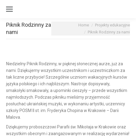
Piknik Rodzinny za
You are here:
Home
Projekty edukacyjne
nami
Piknik Rodzinny za nami
Niedzielny Piknik Rodzinny, w pięknej słonecznej aurze, już za
nami.
Dziękujemy wszystkim uczestnikom i uczestniczkom za
tak liczne przybycie! Szczególnie uczniom wakacyjnych kursów
języka polskiego i ich najbliższym. Nastroje dopisywały,
smakołyki smakowały, a upominki cieszyły – przede wszystkim
najmłodszych. Podczas pikniku mieliśmy przyjemność
posłuchać ukraińskiej muzyki, w wykonaniu artystki, uczennicy
szkoły POSM II st. im. Fryderyka Chopina w Krakowie – Darii
Malova.
Dziękujemy proboszczowi Parafii św. Mikołaja w Krakowie oraz
wszystkim obecnym i zaangażowanym w realizację wydarzenia!