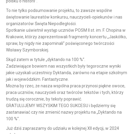
polsku o historii”.
To nie tylko podsumowanie projektu, to zawsze wspólne
świętowanie laureatów konkursu, nauczycieli-opiekunów i nas
organizatorów Święta Niepodległości.
Spotkanie uświetnił występ uczniów POSM II st. im. F. Chopina w
Krakowie, którzy zaprezentowali fragmenty koncertu „Jaskółko,
spraw, by nigdy nie zapominali” poświęconego twórczości
Wisławy Szymborskiej.
Skąd zatem w tytule „dyktando na 100 %”.
Zadziwiające bowiem nas wszystkich były tegoroczne wyniki
jakie uzyskali uczestnicy Dyktanda, zarówno na etapie szkolnym
jak i wojewódzkim. Fantastyczne.
Można by rzec, że nasza wspólna praca przynosi piękne owoce,
praca uczniów, nauczycieli oraz twórców tekstów i tych, którzy
trudzą się corocznie, by teksty poprawić.
GRATULUJEMY WSZYSKIM TEGO SUKCESU i będziemy się
zastanawiać czy nie zmienić nazwy projektu na „Dyktando na
100 %”.
Już dziś zapraszamy do udziału w kolejnej XII edycji, w 2024