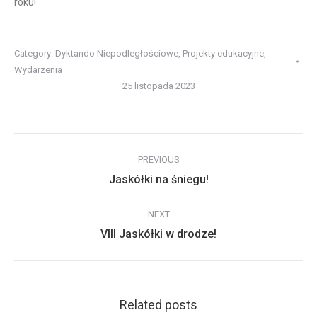
roku!
Category:
Dyktando Niepodległościowe
,
Projekty edukacyjne
,
Wydarzenia
25 listopada 2023
Post
PREVIOUS
navigation
Previous
Jaskółki na śniegu!
post:
NEXT
Next
VIII Jaskółki w drodze!
post:
Related posts