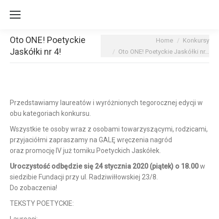
Oto ONE! Poetyckie
You are here:
Home
Konkursy
Jaskółki nr 4!
Oto ONE! Poetyckie Jaskółki nr…
Przedstawiamy laureatów i wyróżnionych tegorocznej edycji w
obu kategoriach konkursu.
Wszystkie te osoby wraz z osobami towarzyszącymi, rodzicami,
przyjaciółmi zapraszamy na GALĘ wręczenia nagród
oraz promocję IV już tomiku Poetyckich Jaskółek.
Uroczystość odbędzie się 24 stycznia 2020 (piątek) o 18.00
w
siedzibie Fundacji przy ul. Radziwiłłowskiej 23/8.
Do zobaczenia!
TEKSTY POETYCKIE: