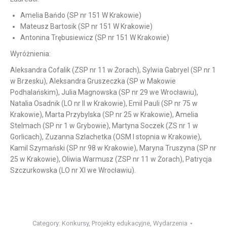
Amelia Bańdo (SP nr 151 W Krakowie)
Mateusz Bartosik (SP nr 151 W Krakowie)
Antonina Trębusiewicz (SP nr 151 W Krakowie)
Wyróżnienia:
Aleksandra Cofalik (ZSP nr 11 w Żorach), Sylwia Gabryel (SP nr 1
w Brzesku), Aleksandra Gruszeczka (SP w Makowie
Podhalańskim), Julia Magnowska (SP nr 29 we Wrocławiu),
Natalia Osadnik (LO nr II w Krakowie), Emil Pauli (SP nr 75 w
Krakowie), Marta Przybylska (SP nr 25 w Krakowie), Amelia
Stelmach (SP nr 1 w Grybowie), Martyna Soczek (ZS nr 1 w
Gorlicach), Zuzanna Szlachetka (OSM I stopnia w Krakowie),
Kamil Szymański (SP nr 98 w Krakowie), Maryna Truszyna (SP nr
25 w Krakowie), Oliwia Warmusz (ZSP nr 11 w Żorach), Patrycja
Szczurkowska (LO nr XI we Wrocławiu).
Category:
Konkursy
,
Projekty edukacyjne
,
Wydarzenia