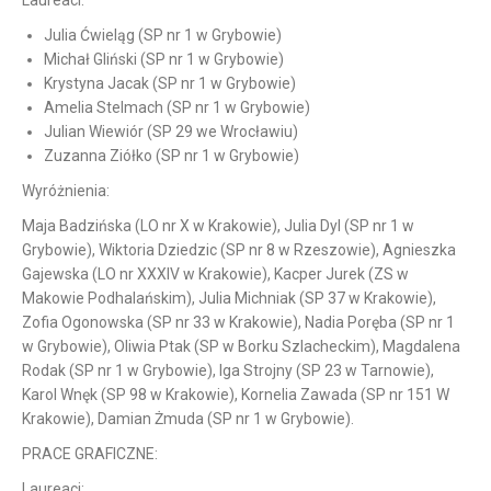
Laureaci:
Julia Ćwieląg (SP nr 1 w Grybowie)
Michał Gliński (SP nr 1 w Grybowie)
Krystyna Jacak (SP nr 1 w Grybowie)
Amelia Stelmach (SP nr 1 w Grybowie)
Julian Wiewiór (SP 29 we Wrocławiu)
Zuzanna Ziółko (SP nr 1 w Grybowie)
Wyróżnienia:
Maja Badzińska (LO nr X w Krakowie), Julia Dyl (SP nr 1 w
Grybowie), Wiktoria Dziedzic (SP nr 8 w Rzeszowie), Agnieszka
Gajewska (LO nr XXXIV w Krakowie), Kacper Jurek (ZS w
Makowie Podhalańskim), Julia Michniak (SP 37 w Krakowie),
Zofia Ogonowska (SP nr 33 w Krakowie), Nadia Poręba (SP nr 1
w Grybowie), Oliwia Ptak (SP w Borku Szlacheckim), Magdalena
Rodak (SP nr 1 w Grybowie), Iga Strojny (SP 23 w Tarnowie),
Karol Wnęk (SP 98 w Krakowie), Kornelia Zawada (SP nr 151 W
Krakowie), Damian Żmuda (SP nr 1 w Grybowie).
PRACE GRAFICZNE:
Laureaci: