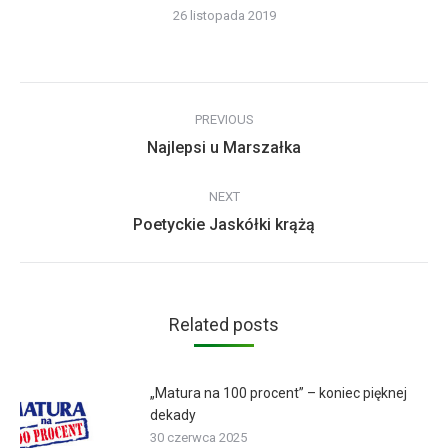
26 listopada 2019
Post
PREVIOUS
navigation
Previous
Najlepsi u Marszałka
post:
NEXT
Next
Poetyckie Jaskółki krążą
post:
Related posts
„Matura na 100 procent” – koniec pięknej
dekady
30 czerwca 2025