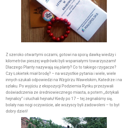
Z szeroko otwartymi oczami, gotowi na sporą dawkę wiedzy i
kilometrów pieszej wędrówki byli wspaniałymi towarzyszami!
Dlaczego Planty nazywają się
planty
? Co to takiego rzygacze?
Czy Łokietek miał brodę? – na wszystkie pytania i wiele, wiele
innych szukali odpowiedzi na Wzgórzu Wawelskim, Katedrze i na
szlaku. Po wyjściu z ekspozycji Podziemia Rynku przeżywali
doświadczenia ze średniowiecznego miasta, a potem „dotykali
hejnalicy” i słuchali hejnału! Kiedy po 17 – tej żegnaliśmy się,
bolały nas nogi oczywiście, ale wszyscy byli zadowoleni – to był
dobry dzień!