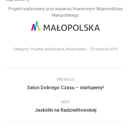
Projekt realizowany przy wsparciu finansowym Województwa
Małopolskiego
Category:
Projekty edukacyjne
,
Wydarzenia
23 sierpnia 2016
Post
PREVIOUS
navigation
Previous
Salon Dobrego Czasu – startujemy!
post:
NEXT
Next
Jaskółki na Radziwiłłowskiej
post: