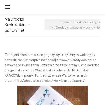
Na Drodze
You are here:
Home
Projekty edukacyjne
Królewskiej –
Na Drodze Królewskiej – ponownie!
ponownie!
Z małymi obawami o stan pogody wyruszyliśmy w wakacyjny
poniedziałek 22 sierpnia na podbój Krakowa!
Zmotywowani do
aktywnego zwiedzania uczniowie ze szkół gminy Uście Gorlickie
przyjechali rano pod Wawel. Był to kolejny LETNI DZIEŃ W
KRAKOWIE – projekt Fundacji „Zawsze Warto” w ramach
programu „Małopolskie dziedzictwo – bon edukacyjny”.