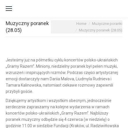
Muzyczny poranek
You are here:
Home
Muzyczne poranki
(28.05)
Muzyczny poranek (28.05)
Jesteśmy już na półmetku cyklu koncertów polsko-ukraińskich
„Gramy Razem”.
Miniony, niedzielny poranek był pełen muzyki,
wzruszeń i inspirujących rozmów. Podczas części artystycznej
emocji dostarczyły nam Dariia Malova, Liudmyla Rudnieva i
Tamara Kalinowska, natomiast ciekawe rozmowy zapewnili
przybyli goście.
Dziękujemy artystkom i wszystkim obecnym, jednocześnie
serdecznie zapraszamy na kolejne wydarzenia w ramach
koncertów polsko-ukraińskich „Gramy Razem”. Najbliższy
poranek muzyczny odbędzie się 4 czerwca (w niedzielę) o
godzinie 11:00 w siedzibie Fundacji (Kraków, ul. Radziwiłłowska