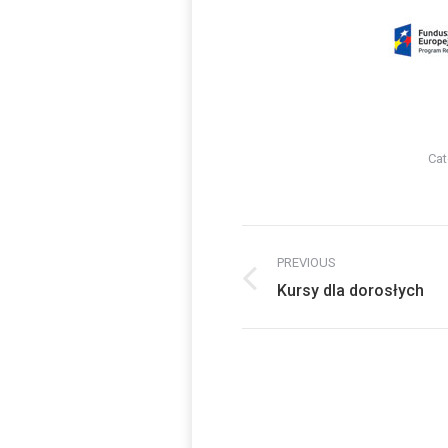
Cat
Post
PREVIOUS
navigation
Previous
Kursy dla dorosłych
post: