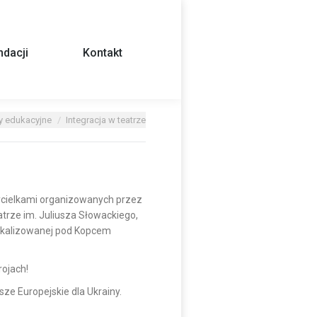
dacji
Kontakt
ty edukacyjne
Integracja w teatrze
ycielkami organizowanych przez
atrze im. Juliusza Słowackiego,
zlokalizowanej pod Kopcem
rojach!
ze Europejskie dla Ukrainy.