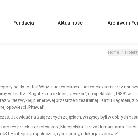
Fundacja
Aktualności
Archiwum Fun
You are here:
Home
Projek
egracyjne do teatru!
Wraz z uczestnikami i uczestniczkami oraz naucz
iśmy w Teatrze Bagatela na sztuce „Rewizor”, na spektaklu „1989” w Te
raz w niezwykłej plenerowej przestrzeni teatralnej Teatru Bagatela, 
ej opowieści „Pitawal”.
czas. Jak widać na załączonych zdjęciach, wszyscy byli w dobrych nast
 w ramach projektu grantowego „Małopolska Tarcza Humanitarna. Fundus
JST – integracja społeczna, rynek pracy, edukacja i zdrowie”.