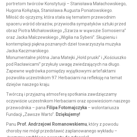
portretom twórców Konstytucji – Stanisława Małachowskiego,
Hugona Kołłątaja, Stanisława Augusta Poniatowskiego.
Miłość do ojczyzny, która stała się tematem przewodnim
spaceru wśród obrazów, przywiodła sympatyków sztuki przed
obraz Piotra Michałowskiego „Szarża w wąwozie Somosierra”
oraz Jacka Malczewskiego „Wigilia na Syberii”. Skupieniu i
kontemplacji piękna poznanych dzieł towarzyszyła muzyka
Jacka Kaczmarskiego.
Monumentalne płótna Jana Matejki „Hołd pruski” i „Kościuszko
pod Racławicami” przykuły uwagę zwiedzających na długo.
Zapewne wędrówka pomiędzy wyjątkowymi artefaktami
pozwoliła uczestnikom 97. Herbaciarni na refleksję na temat
dziejów naszego kraju.
Twórczą i przyjazną atmosferę spotkania zawdzięczamy
oczywiście uczestnikom Herbaciarni oraz opowieściom naszego
przewodnika – pana
Filipa Fotomajczyka
– wolontariusza
Fundacji „Zawsze Warto”.
Dziękujemy!
Panu
Prof. Andrzejowi Romanowskiemu
, który z powodu
choroby nie mógł przedstawić zaplanowanego wykładu –