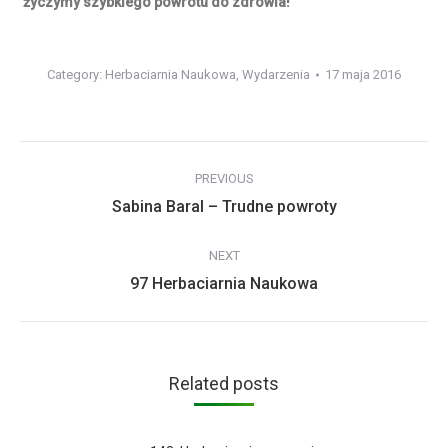
życzymy szybkiego powrotu do zdrowia!
Category:
Herbaciarnia Naukowa
,
Wydarzenia
17 maja 2016
Post
PREVIOUS
navigation
Previous
Sabina Baral – Trudne powroty
post:
NEXT
Next
97 Herbaciarnia Naukowa
post:
Related posts